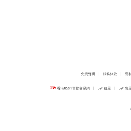
免責聲明
|
服務條款
|
隱
香港8591寶物交易網
|
591租屋
|
591售