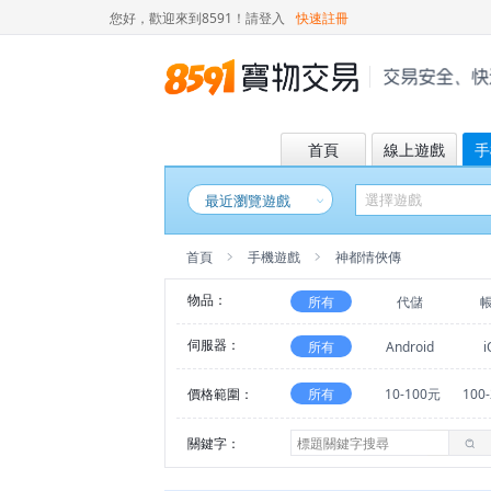
您好，歡迎來到8591！
請登入
快速註冊
首頁
線上遊戲
手
最近瀏覽遊戲
首頁
手機遊戲
神都情俠傳
物品：
所有
代儲
伺服器：
所有
Android
i
價格範圍：
所有
10-100元
100
關鍵字：