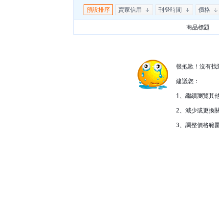
預設排序
賣家信用
刊登時間
價格
商品標題
很抱歉！沒有找
建議您：
1、繼續瀏覽其
2、減少或更換關
3、調整價格範圍