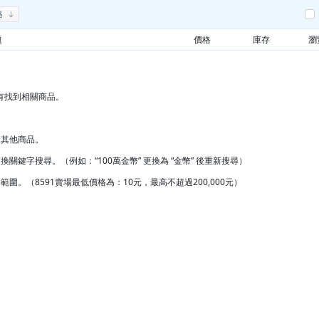
格
題
價格
庫存
瀏
有找到相關商品。
覽其他商品。
換關鍵字搜尋。（例如：“100萬金幣” 更換為 “金幣” 後重新搜尋）
範圍。（8591賣場最低價格為：10元，最高不超過200,000元）