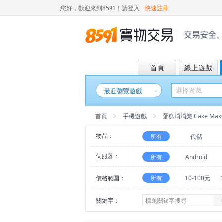
您好，歡迎來到8591！
請登入
快速註冊
首頁
線上遊戲
最近瀏覽遊戲
首頁
手機遊戲
蛋糕消消樂 Cake Mak
物品：
所有
代儲
伺服器：
所有
Android
價格範圍：
所有
10-100元
關鍵字：