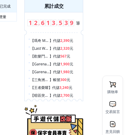
累計成交
已完成
覽量
1
2
6
1
3
5
3
9
,
,
筆
【瑪奇 Mobile
】
代儲
2,390
元
【Last War:Survival Game
】
代儲
2,320
元
【歡樂鬥地主
】
代儲
567
元
【Garena 極速領域
】
代儲
1,900
元
【Garena 傳說對決
】
代儲
1,980
元
【三角洲行動
】
帳號
300
元
【王者榮耀
】
代儲
3,240
元
購物車
【暗區突圍 Arena Breakout
】
代儲
2,700
元
【Garena 傳說對決
】
代練
1,060
元
【Roblox
】
代儲
300
元
交易留言
【hololive Dreams
】
帳號
1,550
元
【王者榮耀
】
代儲
6,500
元
意見回饋
【Garena 傳說對決
】
代儲
2,900
元