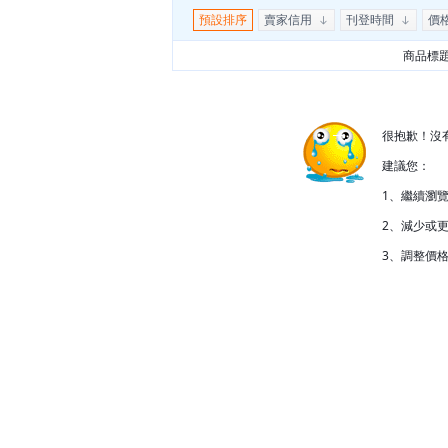
預設排序
賣家信用
刊登時間
價
商品標
很抱歉！沒
建議您：
1、繼續瀏
2、減少或更
3、調整價格