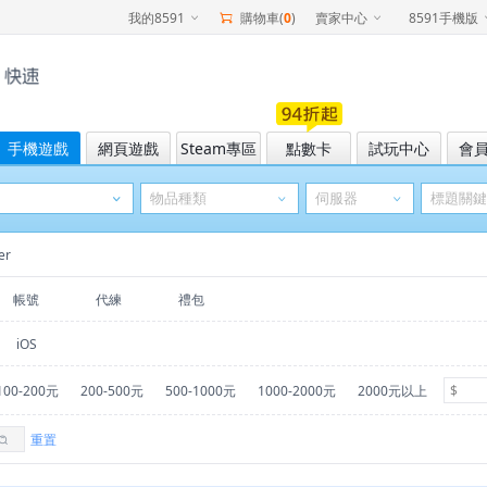
我的8591
購物車(
0
)
賣家中心
8591手機版
手機遊戲
網頁遊戲
Steam專區
點數卡
試玩中心
會
er
帳號
代練
禮包
iOS
100-200元
200-500元
500-1000元
1000-2000元
2000元以上
重置