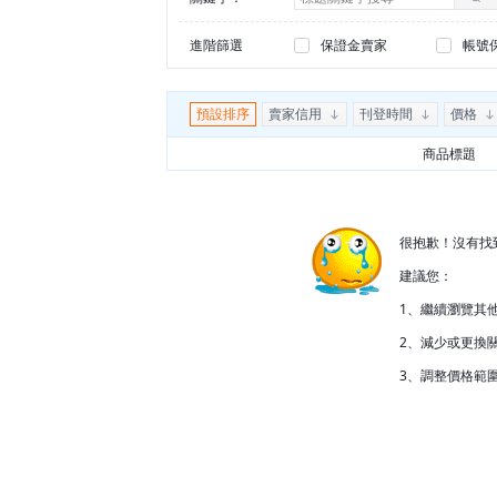
進階篩選
保證金賣家
帳號
預設排序
賣家信用
刊登時間
價格
商品標題
很抱歉！沒有找
建議您：
1、繼續瀏覽其
2、減少或更換關
3、調整價格範圍