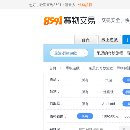
您好，歡迎來到8591！
請登入
快速註冊
首頁
線上遊戲
手
最近瀏覽遊戲
首頁
手機遊戲
茱恩的奇妙旅程：尋物解
物品：
所有
代儲
類別：
所有
進度號
初
伺服器：
所有
Android
i
價格範圍：
所有
100-500元
50
關鍵字：