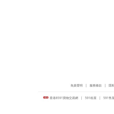
免責聲明
|
服務條款
|
隱
香港8591寶物交易網
|
591租屋
|
591售