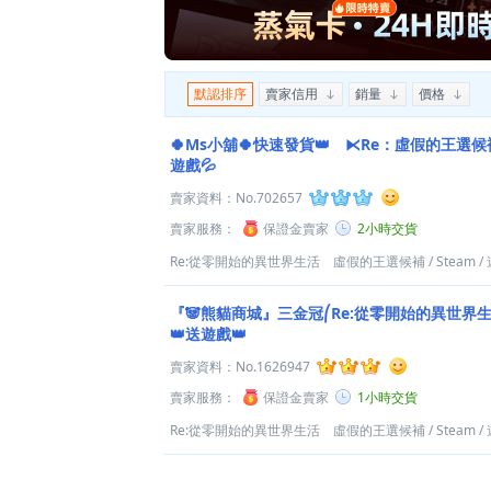
默認排序
賣家信用
銷量
價格
🍀Ms小舖🍀快速發貨👑 ⧔Re：虛假的王選
遊戲💦
賣家資料：
No.702657
賣家服務：
保證金賣家
2小時交貨
Re:從零開始的異世界生活 虛假的王選候補
/
Steam
/
『🐼熊貓商城』三金冠⎛Re:從零開始的異世界
👑送遊戲👑
賣家資料：
No.1626947
賣家服務：
保證金賣家
1小時交貨
Re:從零開始的異世界生活 虛假的王選候補
/
Steam
/