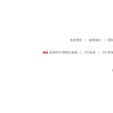
免責聲明
|
服務條款
|
隱
香港8591寶物交易網
|
591租屋
|
591售