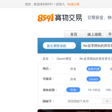
您好，歡迎來到8591！
請登入
快速註冊
首頁
線上遊戲
手
最近瀏覽遊戲
首頁
Steam專區
Re:從零開始的異世界
物品：
所有
遊戲代購
伺服器：
所有
Steam
價格範圍：
所有
10-100元
100
關鍵字：