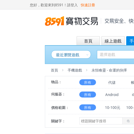
您好，歡迎來到8591！
請登入
快速註冊
首頁
線上遊戲
手
最近瀏覽遊戲
首頁
手機遊戲
永恒喚靈 - 命運的抉擇
物品：
所有
代儲
伺服器：
所有
Android
i
價格範圍：
所有
10-100元
100
關鍵字：