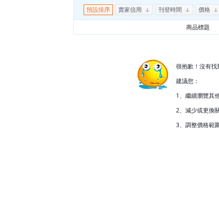
預設排序
賣家信用
刊登時間
價格
商品標題
很抱歉！沒有找
建議您：
1、繼續瀏覽其
2、減少或更換關
3、調整價格範圍