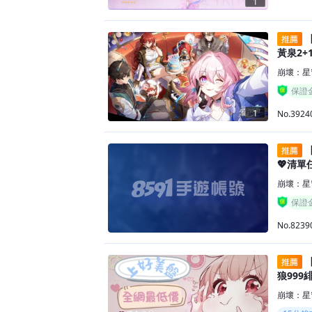
1
黃泉2+
崩壞：星
保證
1
No.3924
【
💖清單
崩壞：星
保證
No.8239
【
狼999
崩壞：星