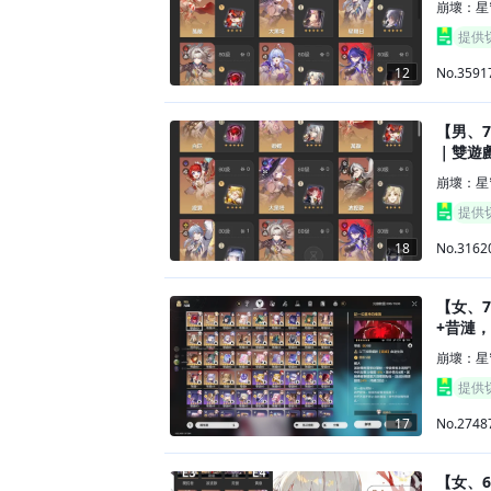
崩壞：星
提供
No.3591
12
【男、7
｜雙遊戲
崩壞：星
提供
No.3162
18
【女、7
+昔漣
崩壞：星
提供
No.2748
17
【女、6