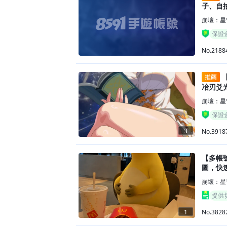
子、自
崩壞：星
保證
No.2188
【
冶刃爻
崩壞：星
保證
3
No.3918
【多帳
圖，快
崩壞：星
提供
No.3828
1