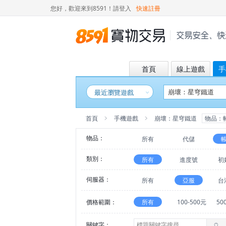
您好，歡迎來到8591！
請登入
快速註冊
首頁
線上遊戲
手
最近瀏覽遊戲
首頁
手機遊戲
崩壞：星穹鐵道
物品：
物品：
所有
代儲
類別：
所有
進度號
初
伺服器：
所有
亞服
台
價格範圍：
所有
100-500元
50
關鍵字：