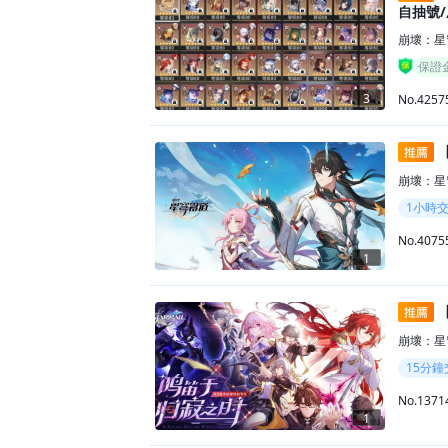
自抽號
崩壞：星
保證
3
No.4257
【
崩壞：星
1小時
No.4075
1
【
崩壞：星
15分鐘
No.1371
1