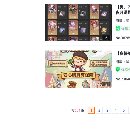
【男、
夜月遐蝶
崩壞：星
提供
No.3828
6
【多帳號
崩壞：星
保證
No.7304
2
共
651
筆
1
2
3
4
5