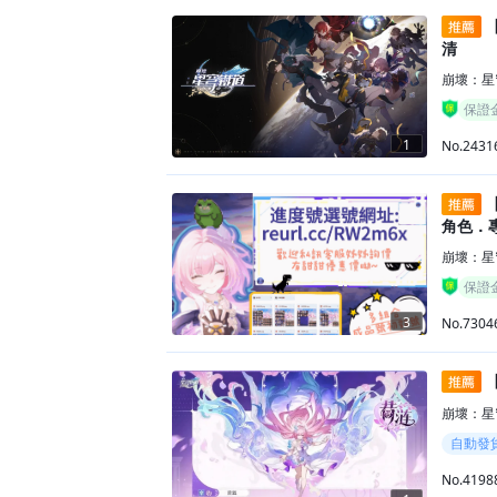
【
清
崩壞：星
保證
1
No.2431
【
角色．
崩壞：星
保證
3
No.7304
【
崩壞：星
自動發
No.4198