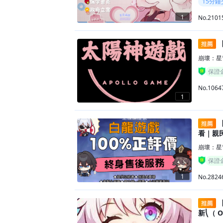
15分鐘
1
No.2101
【
崩壞：星
保證
No.1064
1
【
看｜親
崩壞：星
保證
1
No.2824
【
新⎝（ 