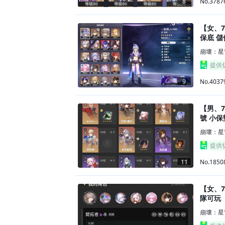
No.3787
8
【女、7
保底 
崩壞：星
提供
No.4037
9
【男、7
號 小保
崩壞：星
提供
No.1850
11
【女、7
隊可玩
崩壞：星