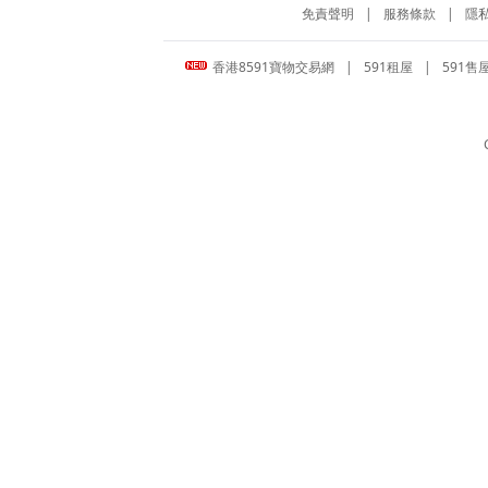
免責聲明
|
服務條款
|
隱
香港8591寶物交易網
|
591租屋
|
591售