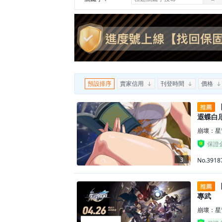
預設排序
賣家信用
刊登時間
價格
【
遐蝶白
崩壞：星
保證
3
No.3918
【
專武
崩壞：星