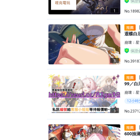
保證
1
No.1898
【
遐蝶白
崩壞：星
保證
3
No.3918
【
99／白
崩壞：星
12小時
3
No.2371
【
600抽