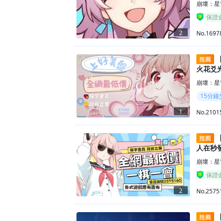
崩壞：星
保證
2
No.1697
【
火花爻
崩壞：星
15分鐘
1
No.2101
【
人在秒發
崩壞：星
保證
2
No.2575
【