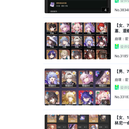
提供
No.3834
4
【女、7
堇、遐蝶
崩壞：星
提供
No.3185
2
【男、7
崩壞：星
提供
No.3318
6
【女、
林尼一