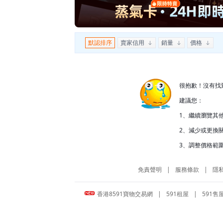
默認排序
賣家信用
銷量
價格
很抱歉！沒有找
建議您：
1、繼續瀏覽其
2、減少或更換關
3、調整價格範圍
免責聲明
|
服務條款
|
隱
香港8591寶物交易網
|
591租屋
|
591售