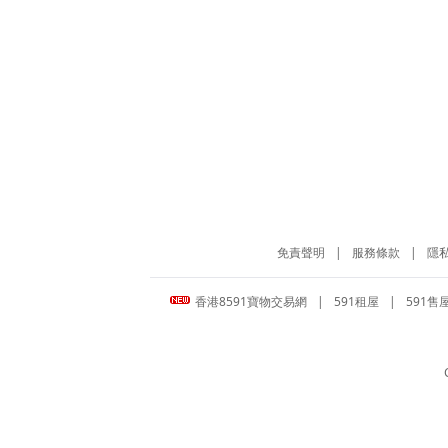
免責聲明
|
服務條款
|
隱
香港8591寶物交易網
|
591租屋
|
591售