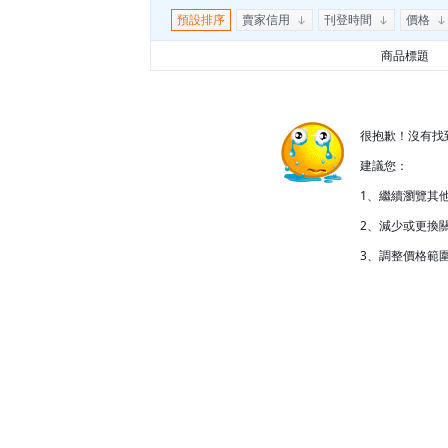
預設排序
賣家信用
刊登時間
價格
商品標題
很抱歉！沒有找
建議您：
1、繼續瀏覽其
2、減少或更換關
3、調整價格範圍