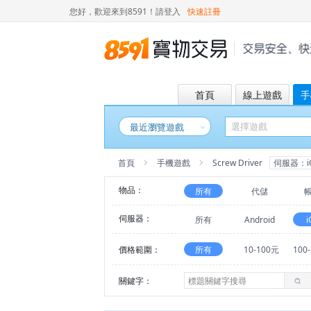
您好，歡迎來到8591！
請登入
快速註冊
首頁
線上遊戲
手
最近瀏覽遊戲
首頁
手機遊戲
Screw Driver
伺服器：i
物品：
所有
代儲
伺服器：
所有
Android
i
價格範圍：
所有
10-100元
100
關鍵字：