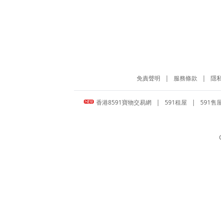
免責聲明
|
服務條款
|
隱
香港8591寶物交易網
|
591租屋
|
591售