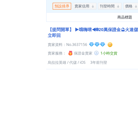
預設排序
賣家信用
刊登時間
價格
商品標題
【提問開單】
►哦嗨唷◄🌐20萬保證金🔮火速儲
立即回
賣家資料：
No.3637156
賣家服務：
保證金賣家
1小時交貨
烏拉拉英雄
/
代儲
/
iOS
3年前刊登