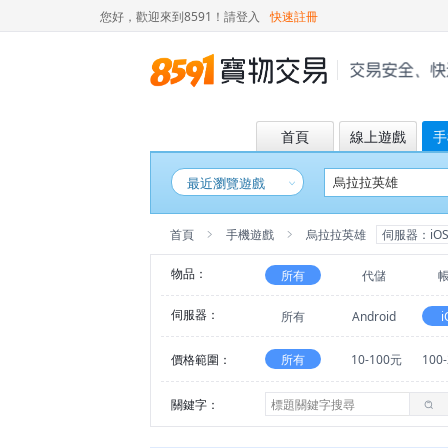
您好，歡迎來到8591！
請登入
快速註冊
首頁
線上遊戲
手
最近瀏覽遊戲
首頁
手機遊戲
烏拉拉英雄
伺服器：iO
物品：
所有
代儲
伺服器：
所有
Android
i
價格範圍：
所有
10-100元
100
關鍵字：