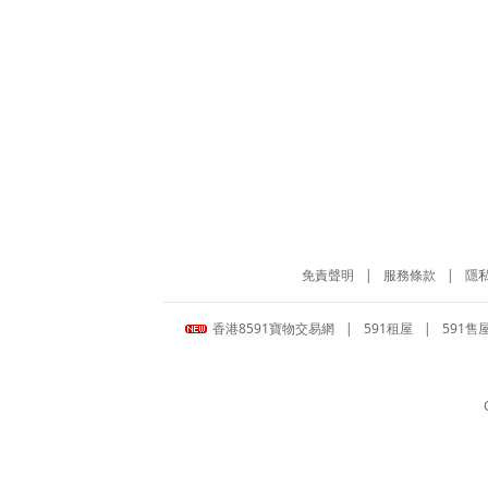
免責聲明
|
服務條款
|
隱
香港8591寶物交易網
|
591租屋
|
591售