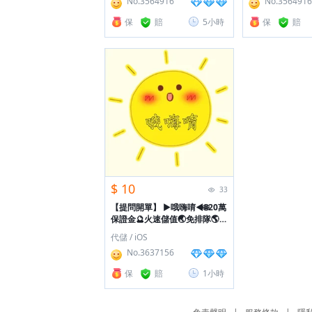
No.3564916
No.3564916
保
賠
5小時
保
賠
$ 10
33
【提問開單】
►哦嗨唷◄🌐20萬
保證金🔮火速儲值🌏免排隊🌎提
問立即回
代儲 / iOS
No.3637156
保
賠
1小時