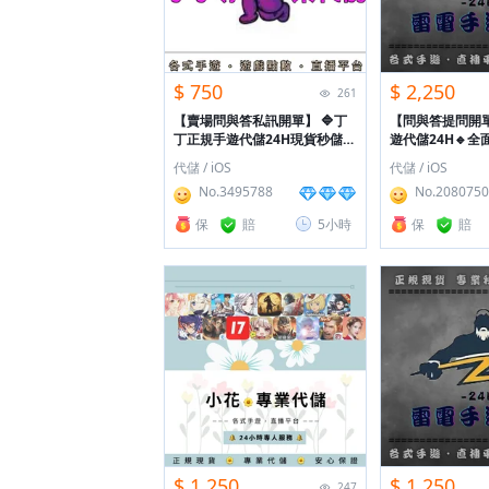
$ 750
$ 2,250
261
【賣場問與答私訊開單】
🔷丁
【問與答提問開
丁正規手遊代儲24H️現貨秒儲🔷
遊代儲24H🔹全
大量優惠多️私訊開單🔷包售後
代儲🔹包售後🔸
代儲 / iOS
代儲 / iOS
No.3495788
No.2080750
保
賠
5小時
保
賠
$ 1,250
$ 1,250
247