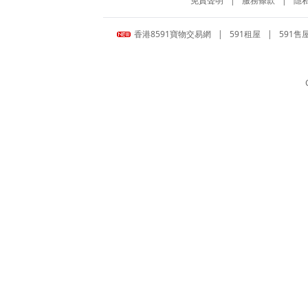
免責聲明
|
服務條款
|
隱
香港8591寶物交易網
|
591租屋
|
591售