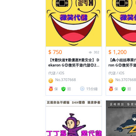
$ 750
$ 1,200
302
【❣️最快速❣️最優惠❣️最安全】
D
【👸小姐姐專業
ekaron G😊微笑手遊代儲😊24
ron G😊微笑手
H全年無休😊快速安全😊
年無休😊快速安全
代儲 / iOS
代儲 / iOS
No.3707668
No.3707668
保
賠
15分鐘
保
賠