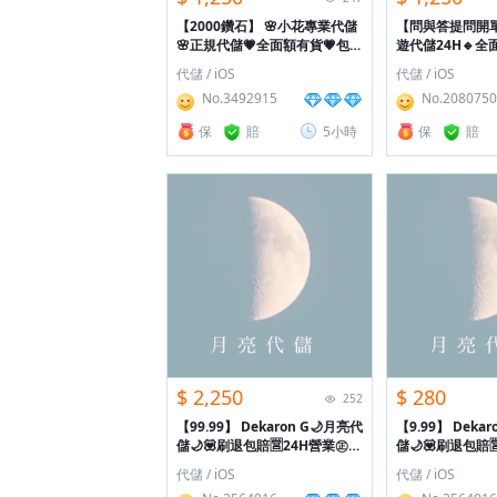
【2000鑽石】
🌸小花專業代儲
【問與答提問開
🌸正規代儲💗全面額有貨💗包售
遊代儲24H🔹全
後➿IOS.安卓➿提問開單💬
代儲🔹包售後🔸
代儲 / iOS
代儲 / iOS
No.3492915
No.2080750
保
賠
5小時
保
賠
$ 2,250
$ 280
252
【99.99】
Dekaron G🌙月亮代
【9.99】
Dekar
儲🌙💟刷退包賠🈺24H營業㊣專
儲🌙💟刷退包賠
業快速📢售後有
業快速📢售後有
代儲 / iOS
代儲 / iOS