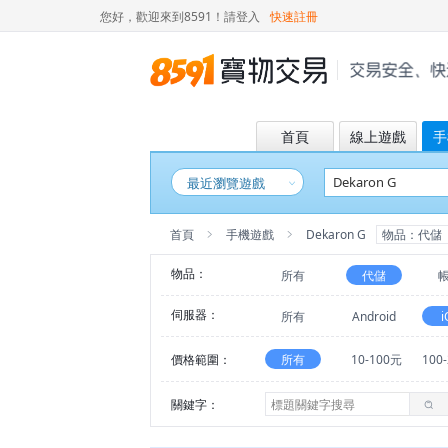
您好，歡迎來到8591！
請登入
快速註冊
首頁
線上遊戲
手
最近瀏覽遊戲
首頁
手機遊戲
Dekaron G
物品：代儲
物品：
所有
代儲
伺服器：
所有
Android
i
價格範圍：
所有
10-100元
100
關鍵字：