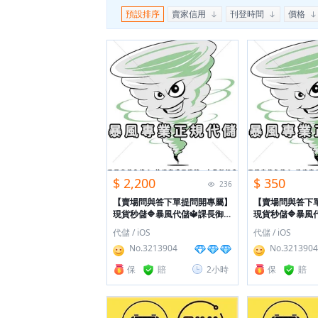
預設排序
賣家信用
刊登時間
價格
$ 2,200
$ 350
236
【賣場問與答下單提問開專屬】
【賣場問與答下
現貨秒儲🔷暴風代儲🔱課長御用
現貨秒儲🔷暴風
正規官方🔶找對賣家絕對安心🔱
正規官方🔶找對
代儲 / iOS
代儲 / iOS
洽詢開單包售後
洽詢開單包售後
No.3213904
No.3213904
保
賠
2小時
保
賠