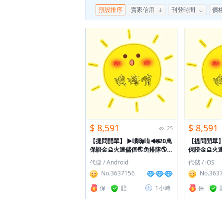
預設排序
賣家信用
刊登時間
價
$ 8,591
$ 8,591
25
【提問開單】
►哦嗨唷◄🌐20萬
【提問開單
保證金🔮火速儲值🌏免排隊🌎提
保證金🔮火
問立即回
問立即回
代儲 / Android
代儲 / iOS
No.3637156
No.363
保
賠
1小時
保