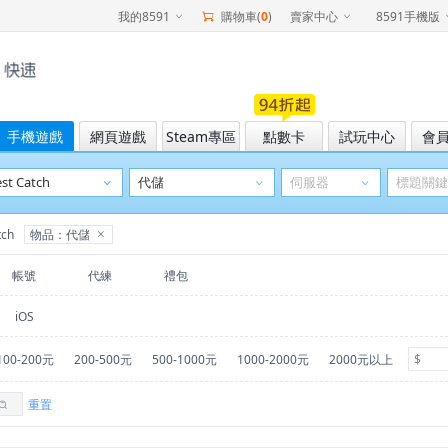
我的8591
購物車(
0
)
賣家中心
8591手機版
手機遊戲
網頁遊戲
Steam專區
點數卡
試玩中心
會
tch
物品：代儲
帳號
代練
禮包
iOS
100-200元
200-500元
500-1000元
1000-2000元
2000元以上
重置