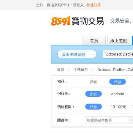
您好，歡迎來到8591！
請登入
快速註冊
首頁
線上遊戲
最近瀏覽遊戲
首頁
手機遊戲
Octodad: Dadliest Ca
物品：
所有
代儲
伺服器：
所有
Android
價格範圍：
所有
10-100元
關鍵字：