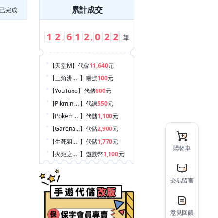
累計成交
已完成
1
2
6
1
2
0
2
2
,
,
筆
【天堂M
】
代儲
11,640
元
【三角洲行動
】
帳號
100
元
【YouTube
】
代儲
600
元
【Pikmin Bloom 皮克敏
】
代練
550
元
【Pokemon GO
】
代儲
1,100
元
【Garena 傳說對決
】
代儲
2,900
元
【生死狙擊2
】
代儲
1,770
元
購物車
【火炬之光：無限
】
遊戲幣
1,100
元
【和平菁英/和平精英（騰訊）
】
代儲
390
元
【王者榮耀
】
代儲
2,780
元
交易留言
【和平菁英/和平精英（騰訊）
】
代儲
2,040
元
【王者榮耀
】
代儲
3,240
元
意見回饋
【巔峰極速
】
代儲
1,450
元