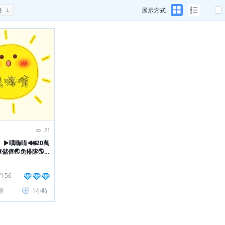
格
展示方式
21
】
►哦嗨唷◄🌐20萬
速儲值🌏免排隊🌎提
7156
賠
1小時