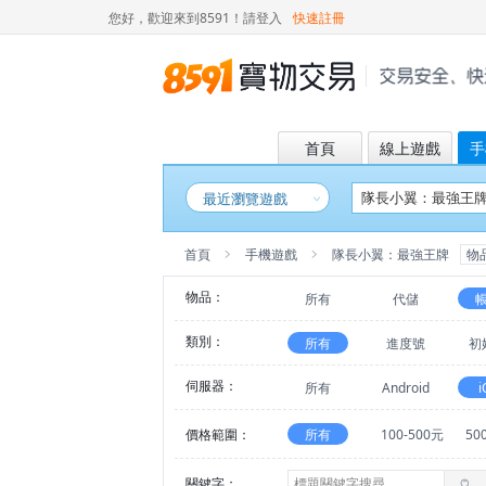
您好，歡迎來到8591！
請登入
快速註冊
首頁
線上遊戲
手
最近瀏覽遊戲
首頁
手機遊戲
隊長小翼：最強王牌
物
物品：
所有
代儲
類別：
所有
進度號
初
伺服器：
所有
Android
i
價格範圍：
所有
100-500元
50
關鍵字：