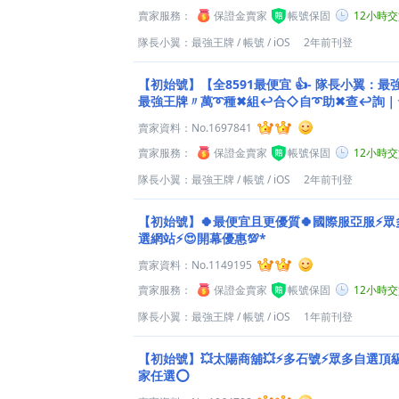
賣家服務：
保證金賣家
帳號保固
12小時
隊長小翼：最強王牌
/
帳號
/
iOS
2年前刊登
【初始號】【全8591最便宜 👍- 隊長小翼：
最強王牌〃萬➰種✖組↩合◇自➰助✖查↩詢｜⭐
O）⎠
賣家資料：
No.1697841
賣家服務：
保證金賣家
帳號保固
12小時
隊長小翼：最強王牌
/
帳號
/
iOS
2年前刊登
【初始號】🍀最便宜且更優質🍀國際服亞服⚡
選網站⚡😍開幕優惠💯*
賣家資料：
No.1149195
賣家服務：
保證金賣家
帳號保固
12小時
隊長小翼：最強王牌
/
帳號
/
iOS
1年前刊登
【初始號】💥太陽商舖💥⚡多石號⚡眾多自選頂
家任選⭕