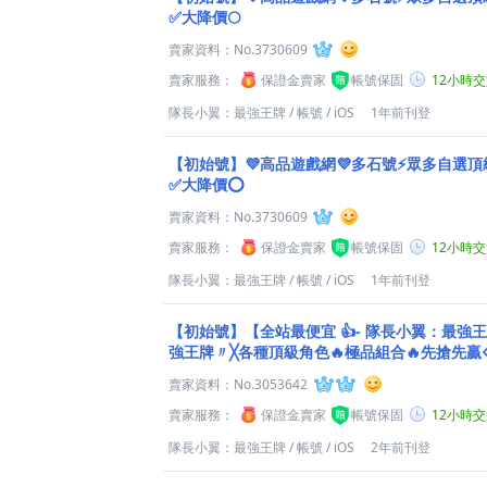
✅大降價🌕
賣家資料：
No.3730609
賣家服務：
保證金賣家
帳號保固
12小時
隊長小翼：最強王牌
/
帳號
/
iOS
1年前刊登
【初始號】💜高品遊戲網💜多石號⚡眾多自選頂
✅大降價⭕
賣家資料：
No.3730609
賣家服務：
保證金賣家
帳號保固
12小時
隊長小翼：最強王牌
/
帳號
/
iOS
1年前刊登
【初始號】【全站最便宜 👍- 隊長小翼：最強
強王牌〃╳各種頂級角色🔥極品組合🔥先搶先贏◇
賣家資料：
No.3053642
賣家服務：
保證金賣家
帳號保固
12小時
隊長小翼：最強王牌
/
帳號
/
iOS
2年前刊登