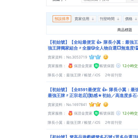
預設排序
賣家信用
刊登時間
價格
商品標題
【初始號】【全站最便宜 👍- 隊長小翼：最強
強王牌獨家組合〃全服🎲全人物自選💥無進度!🎴
賣家資料：
No.3053719
賣家服務：
保證金賣家
帳號保固
12小時
隊長小翼：最強王牌
/
帳號
/
iOS
2年前刊登
【初始號】【全8591最便宜 👍- 隊長小翼：
最強王牌〃正宗老店╳動感★初始／高進度多石
任選◇.
賣家資料：
No.1697841
賣家服務：
保證金賣家
帳號保固
12小時
隊長小翼：最強王牌
/
帳號
/
iOS
2年前刊登
【初始號】💜高品遊戲網💜多石號⚡眾多自選頂