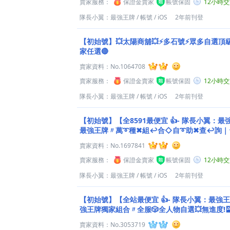
賣家服務：
保證金賣家
帳號保固
12小時
隊長小翼：最強王牌
/
帳號
/
iOS
2年前刊登
【初始號】💥太陽商舖💥⚡多石號⚡眾多自選頂
家任選🔴
賣家資料：
No.1064708
賣家服務：
保證金賣家
帳號保固
12小時
隊長小翼：最強王牌
/
帳號
/
iOS
2年前刊登
【初始號】【全8591最便宜 👍- 隊長小翼：
最強王牌〃萬➰種✖組↩合◇自➰助✖查↩詢｜⭐
O）⎠.
賣家資料：
No.1697841
賣家服務：
保證金賣家
帳號保固
12小時
隊長小翼：最強王牌
/
帳號
/
iOS
2年前刊登
【初始號】【全站最便宜 👍- 隊長小翼：最強
強王牌獨家組合〃全服🎲全人物自選💥無進度!🎴
賣家資料：
No.3053719