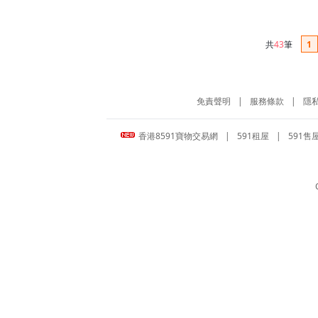
共
43
筆
1
免責聲明
|
服務條款
|
隱
香港8591寶物交易網
|
591租屋
|
591售