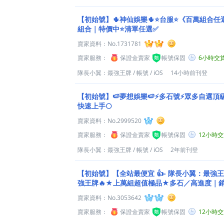
【初始號】🌵神仙娛樂🌵⭐台服⭐《百萬組合
組合｜特價中⭐清單任選✅
賣家資料：
No.1731781
賣家服務：
保證金賣家
帳號保固
6小時交
隊長小翼：最強王牌
/
帳號
/
iOS
14小時前刊登
【初始號】🍉夢想娛樂🍉⚡多石號⚡眾多自選頂
快速上手🌕
賣家資料：
No.2999520
賣家服務：
保證金賣家
帳號保固
12小時
隊長小翼：最強王牌
/
帳號
/
iOS
2年前刊登
【初始號】【全站最便宜 👍- 隊長小翼：最強
強王牌🔥★上萬組超值極品★多石／高進度｜銷
賣家資料：
No.3053642
賣家服務：
保證金賣家
帳號保固
12小時