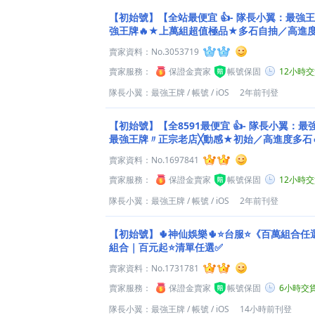
【初始號】【全站最便宜 👍- 隊長小翼：最強
強王牌🔥★上萬組超值極品★多石自抽／高進度
賣家資料：
No.3053719
賣家服務：
保證金賣家
帳號保固
12小時
隊長小翼：最強王牌
/
帳號
/
iOS
2年前刊登
【初始號】【全8591最便宜 👍- 隊長小翼：
最強王牌〃正宗老店╳動感★初始／高進度多石
任選◇
賣家資料：
No.1697841
賣家服務：
保證金賣家
帳號保固
12小時
隊長小翼：最強王牌
/
帳號
/
iOS
2年前刊登
【初始號】🌵神仙娛樂🌵⭐台服⭐《百萬組合
組合｜百元起⭐清單任選✅
賣家資料：
No.1731781
賣家服務：
保證金賣家
帳號保固
6小時交
隊長小翼：最強王牌
/
帳號
/
iOS
14小時前刊登