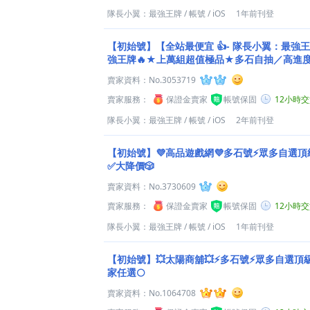
隊長小翼：最強王牌
/
帳號
/
iOS
1年前刊登
【初始號】【全站最便宜 👍- 隊長小翼：最強
強王牌🔥★上萬組超值極品★多石自抽／高進度
賣家資料：
No.3053719
賣家服務：
保證金賣家
帳號保固
12小時
隊長小翼：最強王牌
/
帳號
/
iOS
2年前刊登
【初始號】💜高品遊戲網💜多石號⚡眾多自選頂
✅大降價🎲
賣家資料：
No.3730609
賣家服務：
保證金賣家
帳號保固
12小時
隊長小翼：最強王牌
/
帳號
/
iOS
1年前刊登
【初始號】💥太陽商舖💥⚡多石號⚡眾多自選頂
家任選🌕
賣家資料：
No.1064708