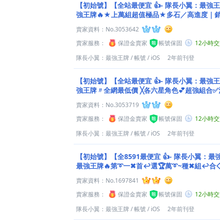
【初始號】【全站最便宜 👍- 隊長小翼：最強
強王牌🔥★上萬組超值極品★多石／高進度｜銷
賣家資料：
No.3053642
賣家服務：
保證金賣家
帳號保固
12小時
隊長小翼：最強王牌
/
帳號
/
iOS
2年前刊登
【初始號】【全站最便宜 👍- 隊長小翼：最強
強王牌〃全網最低價 ╳各六星角色💕超強組合✅
折 ◇
賣家資料：
No.3053719
賣家服務：
保證金賣家
帳號保固
12小時
隊長小翼：最強王牌
/
帳號
/
iOS
2年前刊登
【初始號】【全8591最便宜 👍- 隊長小翼：
最強王牌🔥第➰一✖首↩選🏆萬➰~種✖組↩
賣家資料：
No.1697841
賣家服務：
保證金賣家
帳號保固
12小時
隊長小翼：最強王牌
/
帳號
/
iOS
2年前刊登