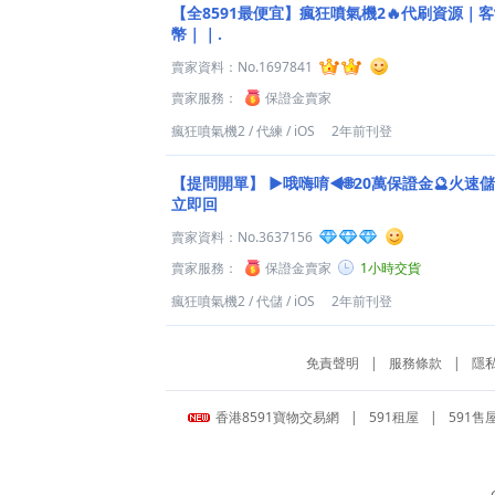
【全8591最便宜】瘋狂噴氣機2🔥代刷資源｜
幣｜｜.
賣家資料：
No.1697841
賣家服務：
保證金賣家
瘋狂噴氣機2
/
代練
/
iOS
2年前刊登
【提問開單】
►哦嗨唷◄🌐20萬保證金🔮火速儲
立即回
賣家資料：
No.3637156
賣家服務：
保證金賣家
1小時交貨
瘋狂噴氣機2
/
代儲
/
iOS
2年前刊登
免責聲明
|
服務條款
|
隱
香港8591寶物交易網
|
591租屋
|
591售