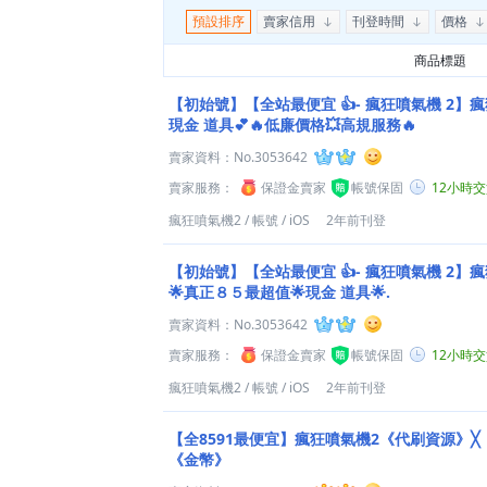
預設排序
賣家信用
刊登時間
價格
商品標題
【初始號】【全站最便宜 👍- 瘋狂噴氣機 2】瘋
現金 道具💕🔥低廉價格💥高規服務🔥
賣家資料：
No.3053642
賣家服務：
保證金賣家
帳號保固
12小時
瘋狂噴氣機2
/
帳號
/
iOS
2年前刊登
【初始號】【全站最便宜 👍- 瘋狂噴氣機 2】瘋
🌟真正８５最超值🌟現金 道具🌟.
賣家資料：
No.3053642
賣家服務：
保證金賣家
帳號保固
12小時
瘋狂噴氣機2
/
帳號
/
iOS
2年前刊登
【全8591最便宜】瘋狂噴氣機2《代刷資源》╳
《金幣》