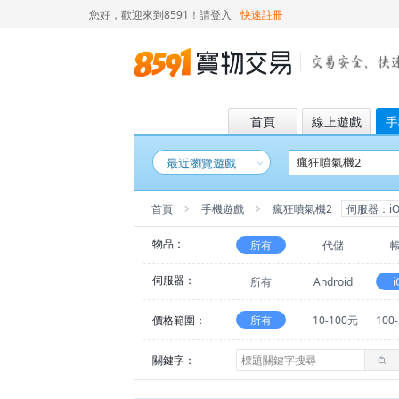
您好，歡迎來到8591！
請登入
快速註冊
首頁
線上遊戲
手
最近瀏覽遊戲
首頁
手機遊戲
瘋狂噴氣機2
伺服器：iO
物品：
所有
代儲
伺服器：
所有
Android
i
價格範圍：
所有
10-100元
100
關鍵字：