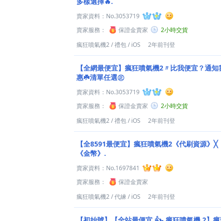
多樣選擇🔥.
賣家資料：
No.3053719
賣家服務：
保證金賣家
2小時交貨
瘋狂噴氣機2
/
禮包
/
iOS
2年前刊登
【全網最便宜】瘋狂噴氣機2〃比我便宜？通知
惠☘️清單任選㊣
賣家資料：
No.3053719
賣家服務：
保證金賣家
2小時交貨
瘋狂噴氣機2
/
禮包
/
iOS
2年前刊登
【全8591最便宜】瘋狂噴氣機2《代刷資源》╳
《金幣》.
賣家資料：
No.1697841
賣家服務：
保證金賣家
瘋狂噴氣機2
/
代練
/
iOS
2年前刊登
【初始號】【全站最便宜 👍- 瘋狂噴氣機 2】瘋