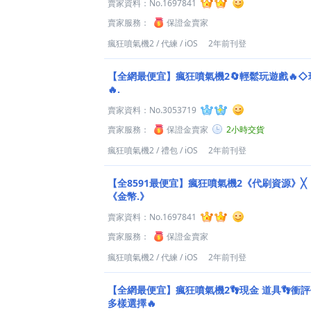
賣家資料：
No.1697841
賣家服務：
保證金賣家
瘋狂噴氣機2
/
代練
/
iOS
2年前刊登
【全網最便宜】瘋狂噴氣機2🔄輕鬆玩遊戲🔥◇
🔥.
賣家資料：
No.3053719
賣家服務：
保證金賣家
2小時交貨
瘋狂噴氣機2
/
禮包
/
iOS
2年前刊登
【全8591最便宜】瘋狂噴氣機2《代刷資源》╳
《金幣.》
賣家資料：
No.1697841
賣家服務：
保證金賣家
瘋狂噴氣機2
/
代練
/
iOS
2年前刊登
【全網最便宜】瘋狂噴氣機2👣現金 道具👣衝
多樣選擇🔥