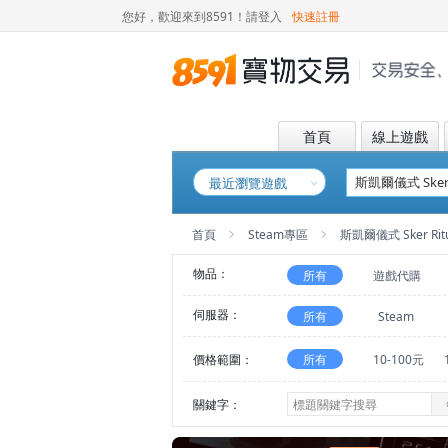
您好，歡迎來到8591！
請登入
快速註冊
首頁
線上遊戲
最近瀏覽遊戲
首頁
Steam專區
斯凱爾儀式 Sker Ritu
物品：
所有
遊戲代購
伺服器：
所有
Steam
價格範圍：
所有
10-100元
關鍵字：