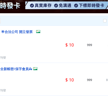
」🌟合法公司 開立發票
$ 10
999
前刊登
全新帳密/保字會員🛵
$ 10
999
8
前刊登