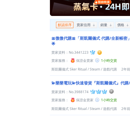
默認排序
賣家信用
銷量
價格
🎀微微代購🎀「斯凱爾儀式 代購/全新帳密
🌟
賣家資料：
No.3441223
賣家服務：
保證金賣家
1小時交貨
斯凱爾儀式 Sker Ritual
/
Steam
/
遊戲代購
2年
💫樂樂電玩💫快速發貨『斯凱爾儀式』代購/
賣家資料：
No.3988174
賣家服務：
保證金賣家
1小時交貨
斯凱爾儀式 Sker Ritual
/
Steam
/
遊戲代購
2年