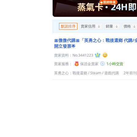
默認排序
賣家信用
銷量
價格
🎀微微代購🎀「英勇之心：戰後還鄉 代購/
開立發票🌟
賣家資料：
No.3441223
賣家服務：
保證金賣家
1小時交貨
英勇之心：戰後還鄉
/
Steam
/
遊戲代購
2年前刊