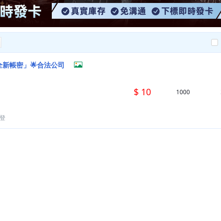
全新帳密」🌟合法公司
$ 10
1000
登