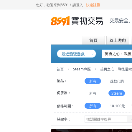
您好，歡迎來到8591！
請登入
快速註冊
首頁
線上遊戲
最近瀏覽遊戲
首頁
Steam專區
英勇之心：戰後還鄉
物品：
所有
遊戲代購
伺服器：
所有
Steam
價格範圍：
所有
10-100元
關鍵字：