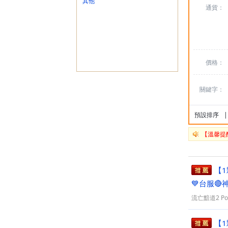
其他
通貨：
價格：
關鍵字：
預設排序
|
【溫馨提
【1
💙台服
流亡黯道2 PoE
【1