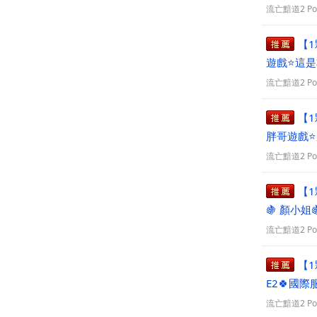
流亡黯道2 PoE
【1
遊戲⭐這是
快.
流亡黯道2 PoE
【1
胖哥遊戲⭐
貨裝備內
流亡黯道2 PoE
【1
🍇 顏小
後開專屬
流亡黯道2 PoE
【1
E2🍀國
練服務🍀
流亡黯道2 PoE