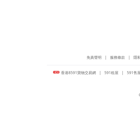
免責聲明
|
服務條款
|
隱
香港8591寶物交易網
|
591租屋
|
591售