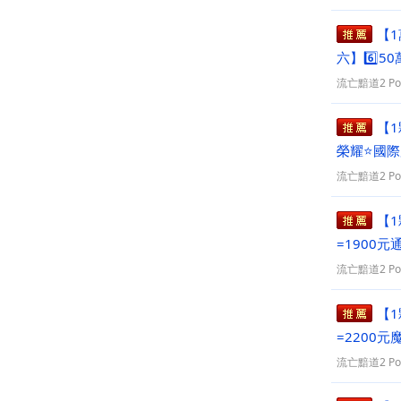
【1
六】6️⃣5
流亡黯道2 PoE
【1
榮耀⭐國際
格咨詢開
流亡黯道2 PoE
【1
=1900
浮動需要
流亡黯道2 PoE
【1
=2200元
流亡黯道2 PoE