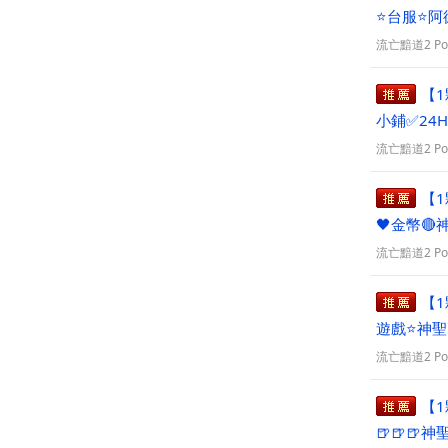
⭐台服⭐️
💡
流亡黯道2 PoE
【1
小鋪✅24
問開單
流亡黯道2 PoE
【1
🖤金幣🔴
流亡黯道2 PoE
【1
遊戲⭐神聖
放心！
流亡黯道2 PoE
【1
🍺🍺🍺