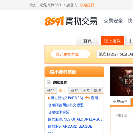
您好，歡迎來到8591！
請登入
快速註冊
首頁
線上遊戲
手
最近瀏覽遊戲
縮小搜尋範圍
遊戲篩選
熱門
線上
頁遊
手遊
點卡
流亡黯道2 PoE2(EA)
返回
全部物品
台服阿德爾的符文聯盟
台服標準聯盟
伺服器：
國際服RUNES OF ALDUR LEAGUE
國際服STANDARD LEAGUE