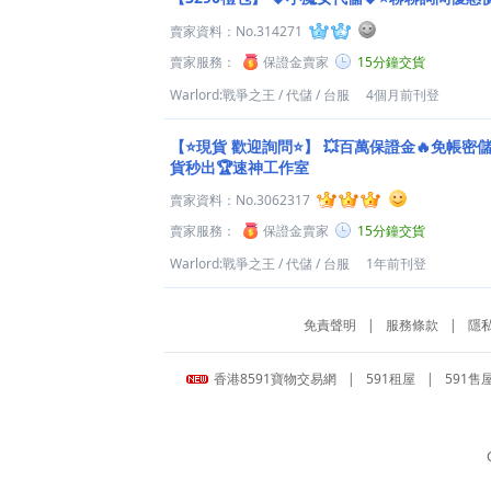
賣家資料：
No.314271
賣家服務：
保證金賣家
15分鐘交貨
Warlord:戰爭之王
/
代儲
/
台服
4個月前刊登
【⭐️現貨 歡迎詢問⭐️】
💥百萬保證金🔥免帳密儲
貨秒出🏆速神工作室
賣家資料：
No.3062317
賣家服務：
保證金賣家
15分鐘交貨
Warlord:戰爭之王
/
代儲
/
台服
1年前刊登
免責聲明
|
服務條款
|
隱
香港8591寶物交易網
|
591租屋
|
591售