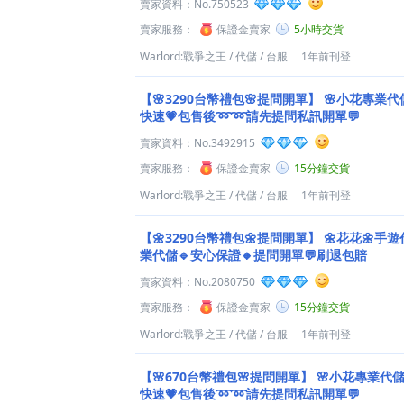
賣家資料：
No.750523
賣家服務：
保證金賣家
5小時交貨
Warlord:戰爭之王
/
代儲
/
台服
1年前刊登
【🌸3290台幣禮包🌸提問開單】
🌸小花專業代
快速💗包售後➿➿請先提問私訊開單💬
賣家資料：
No.3492915
賣家服務：
保證金賣家
15分鐘交貨
Warlord:戰爭之王
/
代儲
/
台服
1年前刊登
【🌼3290台幣禮包🌼提問開單】
🌼花花🌼手遊
業代儲🔹安心保證🔸提問開單💬刷退包賠
賣家資料：
No.2080750
賣家服務：
保證金賣家
15分鐘交貨
Warlord:戰爭之王
/
代儲
/
台服
1年前刊登
【🌸670台幣禮包🌸提問開單】
🌸小花專業代儲
快速💗包售後➿➿請先提問私訊開單💬