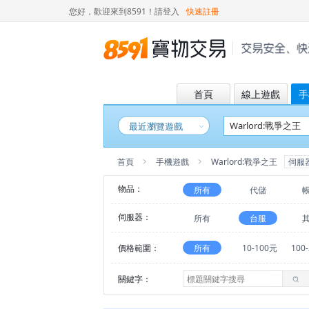
您好，歡迎來到8591！
請登入
快速註冊
首頁
線上遊戲
手
最近瀏覽遊戲
首頁
手機遊戲
Warlord:戰爭之王
伺服
物品：
所有
代儲
伺服器：
所有
台服
價格範圍：
所有
10-100元
100
關鍵字：