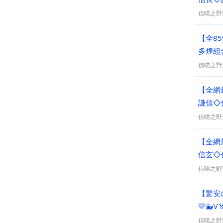
信喵之野
【全85
多煌組
信喵之野
【全網
謙信◇
信喵之野
【全網
信玄◇
信喵之野
【驚安
💛🐳Ⅴ
信喵之野