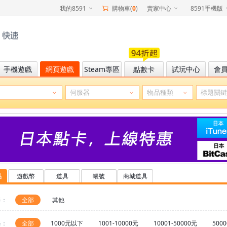
我的8591
購物車(
0
)
賣家中心
8591手機版
手機遊戲
網頁遊戲
Steam專區
點數卡
試玩中心
會
品
遊戲幣
道具
帳號
商城道具
器：
全部
其他
格：
全部
1000元以下
1001-10000元
10001-50000元
500