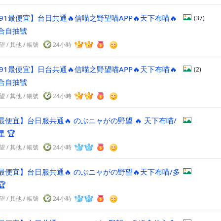
91最便宜】台日共通🔥信喵之野望喵APP🔥天下布喵🔥
(37)
合自抽號
望
/
其他
/
帳號
24小時
91最便宜】日台共通🔥信喵之野望喵APP🔥天下布喵🔥
(2)
合自抽號
望
/
其他
/
帳號
24小時
最便宜】台日服共通🔥 のぶニャがの野望 🔥 天下布喵/
 🏆
望
/
其他
/
帳號
24小時
最便宜】台日服共通🔥 のぶニャがの野望🔥天下布喵/多

望
/
其他
/
帳號
24小時