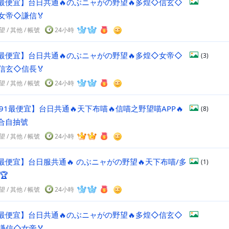
最便宜】台日共通🔥のぶニャがの野望🔥多煌◇信玄◇
女帝◇謙信🏅
望
/
其他
/
帳號
24小時
最便宜】台日共通🔥のぶニャがの野望🔥多煌◇女帝◇
(3)
信玄◇信長🏅
望
/
其他
/
帳號
24小時
91最便宜】台日共通🔥天下布喵🔥信喵之野望喵APP🔥
(8)
合自抽號
望
/
其他
/
帳號
24小時
最便宜】台日服共通🔥 のぶニャがの野望🔥天下布喵/多
(1)
🏆
望
/
其他
/
帳號
24小時
最便宜】台日共通🔥のぶニャがの野望🔥多煌◇信玄◇
謙信◇女帝🏅