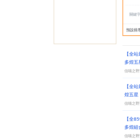
關鍵
預設排
【全站
多煌五星
信喵之野
【全站
信喵之野
【全85
多煌組
信喵之野