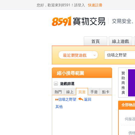
您好，歡迎來到8591！
請登入
快速註冊
首頁
線上遊戲
最近瀏覽遊戲
縮小搜尋範圍
贊
助
商
遊戲篩選
推
熱門
線上
頁遊
手遊
點卡
廣
信喵之野望
返回
全部物
其他
伺服
價