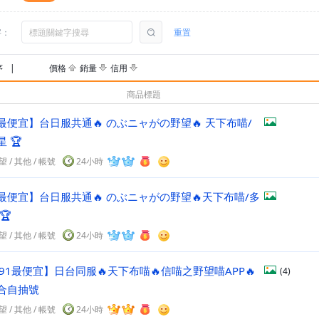
字：
重置
序
|
價格
銷量
信用
商品標題
最便宜】台日服共通🔥 のぶニャがの野望🔥 天下布喵/
 🏆
望
/
其他
/
帳號
24小時
最便宜】台日服共通🔥 のぶニャがの野望🔥天下布喵/多
煌五星 🏆
望
/
其他
/
帳號
24小時
91最便宜】日台同服🔥天下布喵🔥信喵之野望喵APP🔥
(4)
合自抽號
望
/
其他
/
帳號
24小時