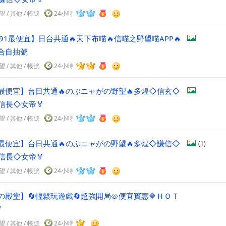
望
/
其他
/
帳號
24小時
91最便宜】日台共通🔥天下布喵🔥信喵之野望喵APP🔥
合自抽號
望
/
其他
/
帳號
24小時
最便宜】台日共通🔥のぶニャがの野望🔥多煌◇信玄◇
信長◇女帝🏅
望
/
其他
/
帳號
24小時
最便宜】台日共通🔥のぶニャがの野望🔥多煌◇謙信◇
(1)
信長◇女帝🏅
望
/
其他
/
帳號
24小時
の殿堂】🔄輕鬆玩遊戲🔄超強開局🥨便宜實惠🔷ＨＯＴ

望
/
其他
/
帳號
24小時