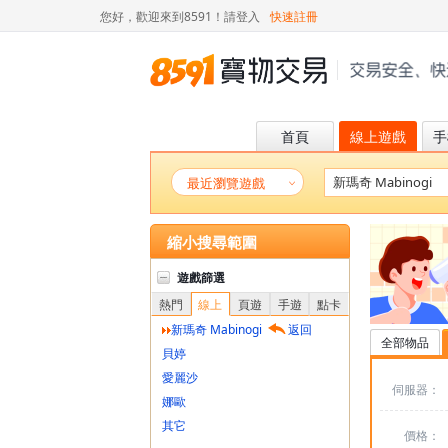
您好，歡迎來到8591！
請登入
快速註冊
首頁
線上遊戲
手
最近瀏覽遊戲
縮小搜尋範圍
遊戲篩選
熱門
線上
頁遊
手遊
點卡
新瑪奇 Mabinogi
返回
全部物品
貝婷
愛麗沙
伺服器：
娜歐
其它
價格：