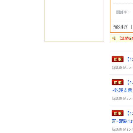
關鍵字：
預設排序
|
【溫馨提
【1
新瑪奇 Mabin
【1
~乾淨支票
新瑪奇 Mabin
【1
言~娜歐1
新瑪奇 Mabin