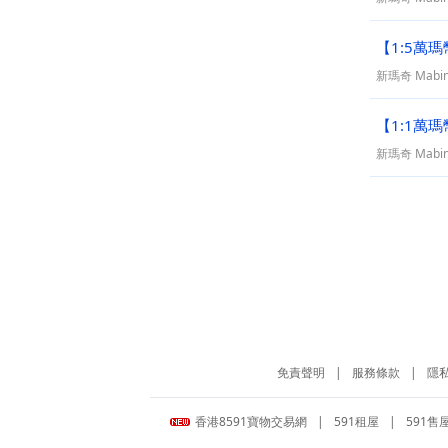
【1:5萬
新瑪奇 Mabin
【1:1萬
新瑪奇 Mabin
免責聲明
|
服務條款
|
隱
香港8591寶物交易網
|
591租屋
|
591售