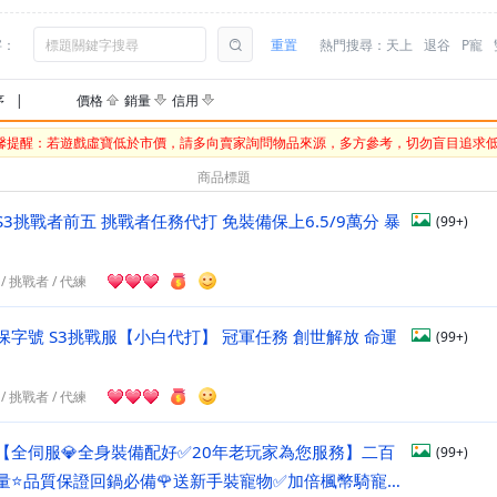
字：
重置
熱門搜尋：
天上
退谷
P寵
序
|
價格
銷量
信用
馨提醒：若遊戲虛寶低於市價，請多向賣家詢問物品來源，多方參考，切勿盲目追求
商品標題
3挑戰者前五 挑戰者任務代打 免裝備保上6.5/9萬分 暴
(99+)
/
挑戰者
/
代練
號 S3挑戰服【小白代打】 冠軍任務 創世解放 命運
(99+)
/
挑戰者
/
代練
【全伺服💎全身裝備配好✅20年老玩家為您服務】二百
(99+)
量⭐品質保證回鍋必備🌹送新手裝寵物✅加倍楓幣騎寵優