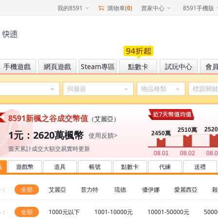
我的8591
購物車(
0
)
賣家中心
8591手機版
手機遊戲
網頁遊戲
Steam專區
點數卡
試玩中心
會
8591新楓之谷成交幣值
（艾麗亞）
1元：2620萬楓幣
使用反饋>
當天累計成交大額交易實時更新
品
遊戲幣
道具
帳號
點數卡
代練
送禮
器：
全部
艾麗亞
普力特
琉德
優伊娜
愛麗西亞
殺
格：
全部
1000元以下
1001-10000元
10001-50000元
500