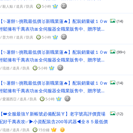
/
殺人鯨
/
道具
/ 防具
5小時
【✨薯餅✨挑戰最低價🥇新職業蓮🔥】配裝銷量破１０w
(14)
您輕鬆擁有千萬表功🎀全伺服器全職業販售中、贈序號、
/
普力特
/
道具
/ 防具
5小時
【✨薯餅✨挑戰最低價🥇新職業蓮🔥】配裝銷量破１０w
(99+)
您輕鬆擁有千萬表功🎀全伺服器全職業販售中、贈序號、
/
琉德
/
道具
/ 防具
5小時
【✨薯餅✨挑戰最低價🥇新職業蓮🔥】配裝銷量破１０w
(14)
您輕鬆擁有千萬表功🎀全伺服器全職業販售中、贈序號、
/
愛麗西亞
/
道具
/ 防具
5小時
【👑全服最強🏅新帳號必備配裝🏅】老字號高評價賣場
(12)
身配好千萬表攻✅►小資配裝含200等武器◄全８５最低價
/
琉德
/
道具
/ 防具
15分鐘