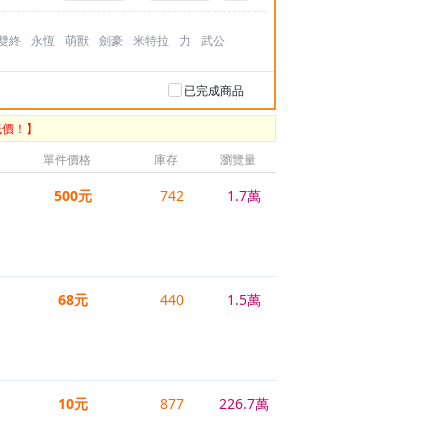
雙終
永恆
萌獸
劍豪
米特拉
力
武公
已完成商品
低價！】
單件價格
庫存
瀏覽量
500元
742
1.7萬
68元
440
1.5萬
10元
877
226.7萬