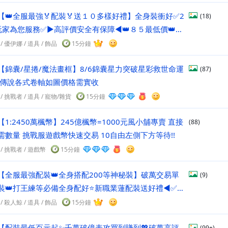
【👑全服最強🏅配裝🏅送１０多樣好禮】全身裝衝好✅2
(18)
玩家為您服務✅►高評價安全有保障◄👑８５最低價👑新
/
優伊娜
/
道具
/ 飾品
15分鐘
【錦囊/星捲/魔法畫框】8/6錦囊星力突破星彩救世命運
(87)
V傳說各式卷軸如圖價格需實收
/
挑戰者
/
道具
/ 寵物/雜貨
15分鐘
【1:2450萬楓幣】245億楓幣=1000元風小舖專賣 直接
(88)
需數量 挑戰服遊戲幣快速交易 10自由左側下方等待!!
/
挑戰者
/
遊戲幣
15分鐘
【全服最強配裝👑全身搭配200等神秘裝】破萬交易單
(9)
裝👑打王練等必備全身配好⭐新職業蓮配裝送好禮◄✅全
低價
/
殺人鯨
/
道具
/ 飾品
15分鐘
【配裝最低百元起✨千萬破億表攻買到賺到💖破萬高評
(99+)