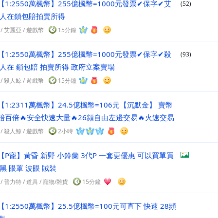
【1:2550萬楓幣】255億楓幣=1000元發票✔保字✔艾
(52)
在人在鎖包賠拍賣所得
/
艾麗亞
/
遊戲幣
15分鐘
【1:2550萬楓幣】255億楓幣=1000元發票✔保字✔殺
(93)
在人在 鎖包賠 拍賣所得 政府立案賣場
/
殺人鯨
/
遊戲幣
15分鐘
【1:2311萬楓幣】24.5億楓幣=106元【沉默金】 賣幣
賠百倍🔥安全快速大量🔥26頻自由左邊交易🔥火速交易
/
殺人鯨
/
遊戲幣
2小時
【P寵】黃昏 新野 小鈴蘭 3代P 一套更優惠 可以買單買
黑 眼罩 波眼 賊裝
/
普力特
/
道具
/ 寵物/雜貨
15分鐘
【1:2550萬楓幣】25.5億楓幣=100元可直下 快速 28頻