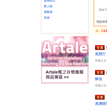
愛麗西亞
殺人鯨
關鍵
挑戰者
其他
預設排
【溫
S
風雙打
新楓之谷
保字
解放
新楓之谷
萬瀏覽