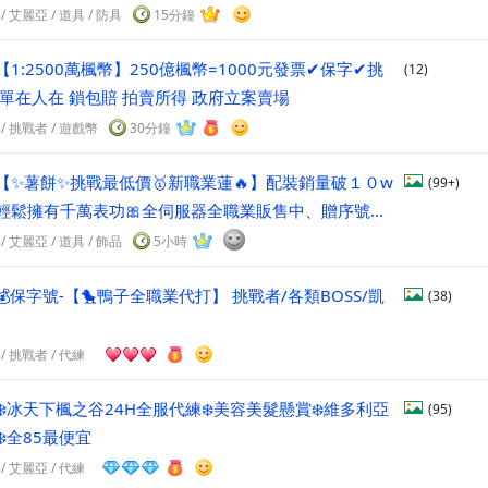
８５最低價⭐
/
艾麗亞
/
道具
/ 防具
15分鐘
【1:2500萬楓幣】250億楓幣=1000元發票✔保字✔挑
(12)
 單在人在 鎖包賠 拍賣所得 政府立案賣場
/
挑戰者
/
遊戲幣
30分鐘
【✨薯餅✨挑戰最低價🥇新職業蓮🔥】配裝銷量破１０w
(99+)
您輕鬆擁有千萬表功🎀全伺服器全職業販售中、贈序號、
/
艾麗亞
/
道具
/ 飾品
5小時
💰保字號-【🐤鴨子全職業代打】 挑戰者/各類BOSS/凱
(38)
/
挑戰者
/
代練
❄️冰天下楓之谷24H全服代練❄️美容美髮懸賞❄️維多利亞
(95)
️全85最便宜
/
艾麗亞
/
代練