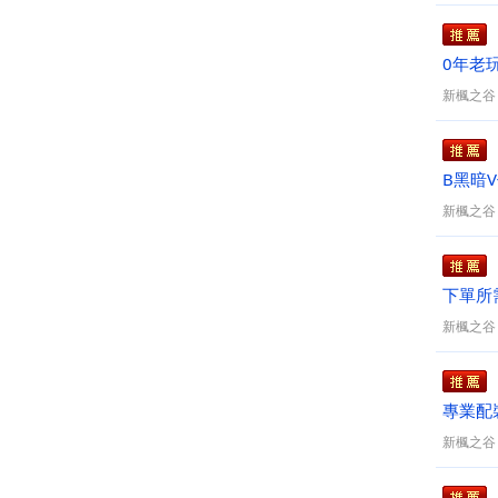
0年老
職業蓮
新楓之谷
B黑暗
新楓之谷
下單所
新楓之谷
專業配
８５最
新楓之谷