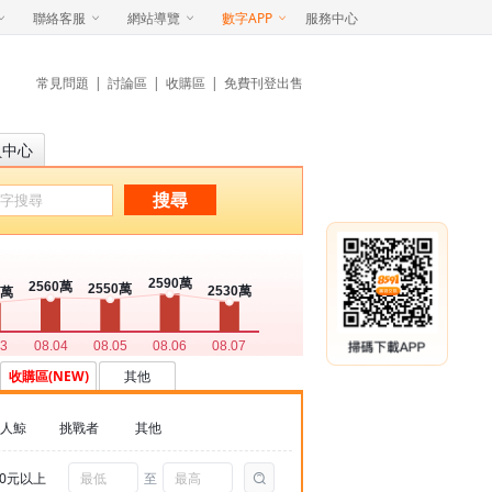
聯絡客服
網站導覽
數字APP
服務中心
常見問題
|
討論區
|
收購區
|
免費刊登出售
員中心
搜尋
收購區(NEW)
其他
人鯨
挑戰者
其他
00元以上
至