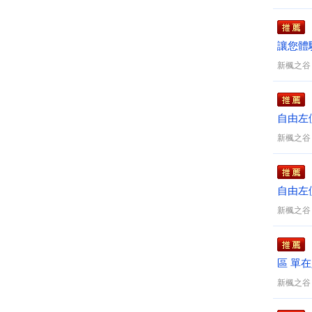
讓您體
優◄全
新楓之谷
自由左
新楓之谷
自由左
新楓之谷
區 單
新楓之谷