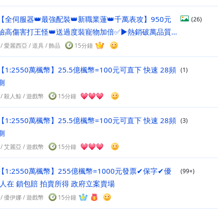
【全伺服器👑最強配裝👑新職業蓮👑千萬表攻】950元
(26)
驗高傷害打王怪👑送過度裝寵物加倍✅►熱銷破萬品質
８５最低價
/
愛麗西亞
/
道具
/ 飾品
15分鐘
【1:2550萬楓幣】25.5億楓幣=100元可直下 快速 28頻
(1)
側
/
殺人鯨
/
遊戲幣
15分鐘
【1:2550萬楓幣】25.5億楓幣=100元可直下 快速 28頻
(3)
側
/
艾麗亞
/
遊戲幣
15分鐘
【1:2550萬楓幣】255億楓幣=1000元發票✔保字✔優
(99+)
在人在 鎖包賠 拍賣所得 政府立案賣場
/
優伊娜
/
遊戲幣
15分鐘