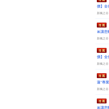
價】全
打王楓
新楓之谷
🎀讓
好禮✨
新楓之谷
價】全
打王楓
新楓之谷
蓮"專
最低
新楓之谷
🎀讓