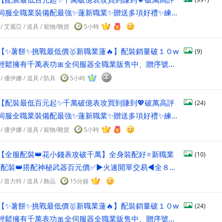
伺服全職業裝備配最強✨蓮新職業✨贈送多項好禮✨練功
幣加倍點裝寵物口袋序號
/
艾麗亞
/
道具
/ 寵物/雜貨
5小時
【✨薯餅✨挑戰最低價🥇新職業蓮🔥】配裝銷量破１０w
(9)
您輕鬆擁有千萬表功🎀全伺服器全職業販售中、贈序號、
/
優伊娜
/
道具
/ 防具
5小時
【配裝最低百元起✨千萬破億表攻買到賺到💖破萬高評
(24)
伺服全職業裝備配最強✨蓮新職業✨贈送多項好禮✨練功
幣加倍點裝寵物口袋序號
/
優伊娜
/
道具
/ 寵物/雜貨
5小時
【全服配裝👑花小錢表攻破千萬】全身裝配好⭐新職業
(10)
業配裝👑搭配神秘武器百元價✅►火速開單交易◄全８５
/
普力特
/
道具
/ 飾品
15分鐘
【✨薯餅✨挑戰最低價🥇新職業蓮🔥】配裝銷量破１０w
(24)
您輕鬆擁有千萬表功🎀全伺服器全職業販售中、贈序號、