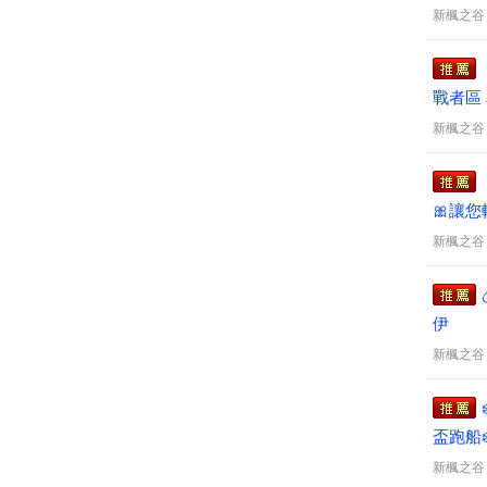
惠多⭐
新楓之谷
戰者區
新楓之谷
🎀讓
好禮✨
新楓之谷
伊
新楓之谷
盃跑船❄
新楓之谷