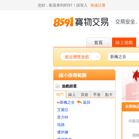
您好，歡迎來到8591！
請登入
快速註冊
首頁
線上遊戲
最近瀏覽遊戲
縮小搜尋範圍
遊戲篩選
熱門
線上
頁遊
手遊
點卡
新楓之谷
返回
全部物
艾麗亞
普力特
伺服
琉德
優伊娜
價