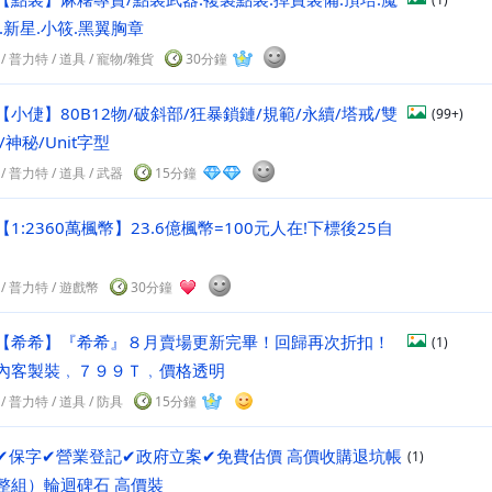
.新星.小筱.黑翼胸章
/
普力特
/
道具
/ 寵物/雜貨
30分鐘
【小倢】80B12物/破斜部/狂暴鎖鏈/規範/永續/塔戒/雙
(99+)
/神秘/Unit字型
/
普力特
/
道具
/ 武器
15分鐘
【1:2360萬楓幣】23.6億楓幣=100元人在!下標後25自
/
普力特
/
遊戲幣
30分鐘
【希希】『希希』８月賣場更新完畢！回歸再次折扣！
(1)
內客製裝﹐７９９Ｔ﹐價格透明
/
普力特
/
道具
/ 防具
15分鐘
✔保字✔營業登記✔政府立案✔免費估價 高價收購退坑帳
(1)
整組）輪迴碑石 高價裝