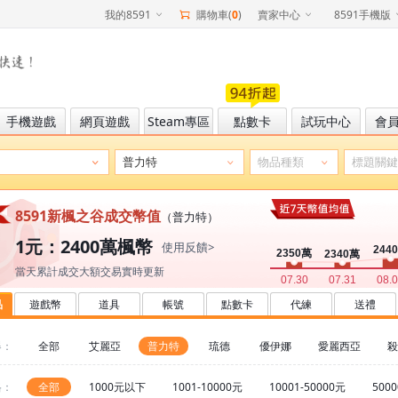
我的8591
購物車(
0
)
賣家中心
8591手機版
手機遊戲
網頁遊戲
Steam專區
點數卡
試玩中心
會
8591新楓之谷成交幣值
（普力特）
1元：2400萬楓幣
使用反饋>
當天累計成交大額交易實時更新
品
遊戲幣
道具
帳號
點數卡
代練
送禮
器：
全部
艾麗亞
普力特
琉德
優伊娜
愛麗西亞
殺
格：
全部
1000元以下
1001-10000元
10001-50000元
500