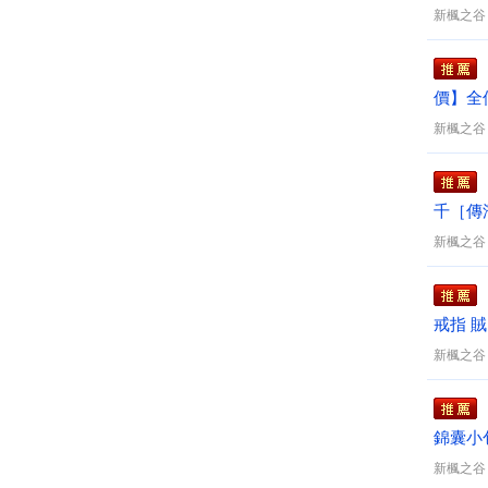
新楓之谷
價】全
打王楓
新楓之谷
千［傳
８５最
新楓之谷
戒指 
新楓之谷
錦囊小包
新楓之谷