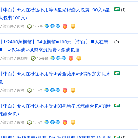
【李白】❀人在秒送不用等❀星光錦囊大包裝100入▪︎星
(1)
包裝100入▪︎
/
普力特
/
送禮
1小時
【1:2400萬楓幣】24億楓幣=100元【李白】■人在馬
(9)
■ ✓保字號✓楓幣來源拍賣✓鎖號包賠
/
普力特
/
遊戲幣
15分鐘
【李白】❀人在秒送不用等❀黃金蘋果▪︎珍貴附加方塊水
包
/
普力特
/
送禮
1小時
【李白】❀人在秒送不用等❀閃亮彗星水球組合包▪︎萌獸
球組合包▪︎
/
普力特
/
送禮
1小時
【點裝】麻糬專賣/點裝武器.複製點裝.掉寶裝備.頂培.魔
(1)