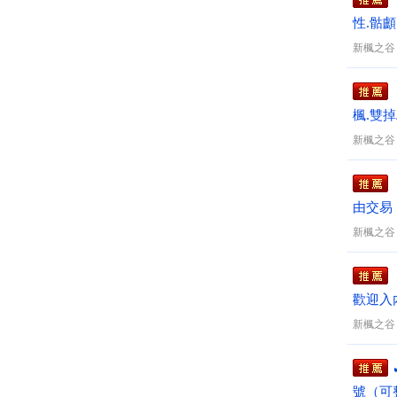
性.骷顱
新楓之谷
楓.雙掉
新楓之谷
由交易
新楓之谷
歡迎入
新楓之谷
號（可