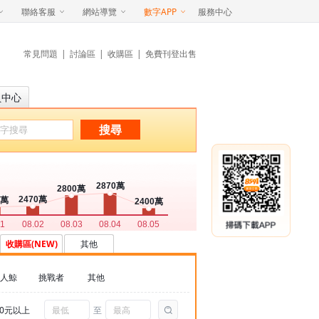
聯絡客服
網站導覽
數字APP
服務中心
常見問題
|
討論區
|
收購區
|
免費刊登出售
員中心
搜尋
收購區(NEW)
其他
人鯨
挑戰者
其他
00元以上
至