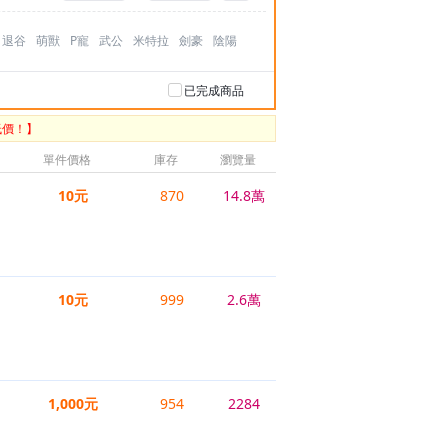
退谷
萌獸
P寵
武公
米特拉
劍豪
陰陽
已完成商品
低價！】
單件價格
庫存
瀏覽量
10元
870
14.8萬
10元
999
2.6萬
1,000元
954
2284