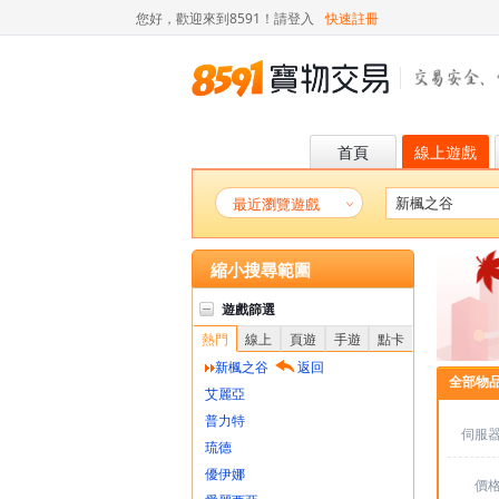
您好，歡迎來到8591！
請登入
快速註冊
首頁
線上遊戲
最近瀏覽遊戲
縮小搜尋範圍
遊戲篩選
熱門
線上
頁遊
手遊
點卡
新楓之谷
返回
全部物
艾麗亞
普力特
伺服
琉德
優伊娜
價