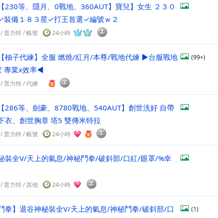
【230等、隱月、0戰地、360AUT】寶兒】女生 ２３０
✓裝備１８３星✓打王首選✓編號ｗ２
/
普力特
/
帳號
24小時
【柚子代練】全服 燃燒/紅月/本尊/戰地代練 ►台服戰地
(99+)
家 專業x效率◄
/
普力特
/
代練
【286等、劍豪、8780戰地、540AUT】創世洗好 自帶
下衣、創世胸章 塔5 雙傳米特拉
/
普力特
/
帳號
24小時
秘裝全V/天上的氣息/神秘鬥拳/破斜部/口紅/眼罩/%幸
/
普力特
/
其他
24小時
鬥拳】退谷神秘裝全V/天上的氣息/神秘鬥拳/破斜部/口
(1)