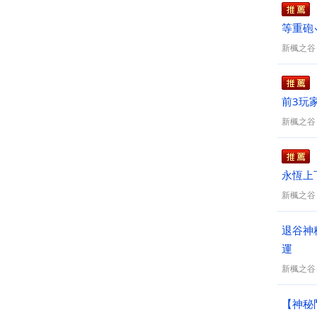
等重砲
新楓之谷
前3玩
新楓之谷
永恆上
新楓之谷
退谷神
運
新楓之谷
【神秘