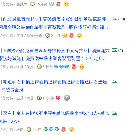
/
普力特
/
遊戲幣
15分鐘
【配裝最低百元起✨千萬破億表攻買到賺到💖破萬高評
(10)
伺服全職業裝備配最強✨蓮新職業✨贈送多項好禮✨練功
幣加倍點裝寵物口袋序號
/
普力特
/
道具
/ 寵物/雜貨
5小時
【✨傳潛滅龍免費送🔥全身神秘套千元有找✨】消費滿六
(1)
潛洗好滅龍］免費送👑最專業客製配裝🏆１５年老店全
真實評價
/
普力特
/
道具
/ 防具
5小時
【輪迴碑石】輪迴碑石輪迴碑石輪迴碑石輪迴碑石燃燒
賊 幸裝賣全身
/
普力特
/
道具
/ 武器
15分鐘
【李白】❀人在秒送不用等❀星光錦囊小包裝10入▪︎星光
裝10入▪︎
/
普力特
/
送禮
1小時