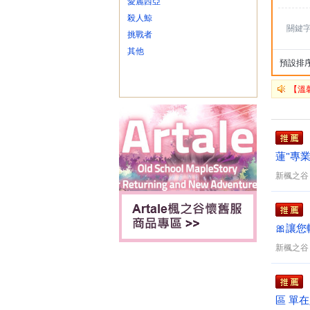
愛麗西亞
殺人鯨
關鍵
挑戰者
其他
預設排
【溫
蓮"專
最低
新楓之谷
🎀讓
好禮✨
新楓之谷
區 單