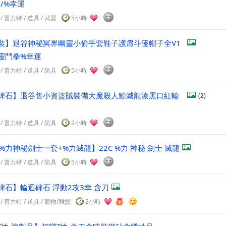
/%幸運
/
普力特
/
道具
/ 武器
5小時
裝】退谷神秘冥界幽靈小偷手套鞋子護肩斗篷帽子全V1
幽靈鬥拳%幸運
/
普力特
/
道具
/ 防具
5小時
碑石】退谷售小資盜賊裝備大魔殺人鯨滅龍漆黑口紅輪
(2)
/
普力特
/
道具
/ 防具
2小時
%力神秘劍士一套+%力滅龍】22C %力 神秘 劍士 滅龍
/
普力特
/
道具
/ 防具
5小時
碑石】輪迴碑石 浮動2攻3幸 含刀
/
普力特
/
道具
/ 寵物/雜貨
2小時