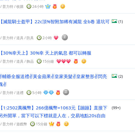
/
普力特
/
收購
24小時
【滅龍騎士盔甲】22c頂%智附加稀有滅龍 全b卷 退坑可
(1)
/
普力特
/
道具
/ 防具
2小時
【30%幸天上】30%幸 天上的氣息 都可以轉服
/
普力特
/
道具
/ 飾品
15分鐘
✌輔爺全服送禮✌黃金蘋果✌皇家美髮✌皇家整形✌閃亮
(2)
塊✌
/
普力特
/
送禮
5小時
【1:2502萬楓幣】266億楓幣=1063元【蹦蹦】直接下
(99+)
另外開單，當下可以下標就是人在，交易地點20s自由
/
普力特
/
遊戲幣
15分鐘