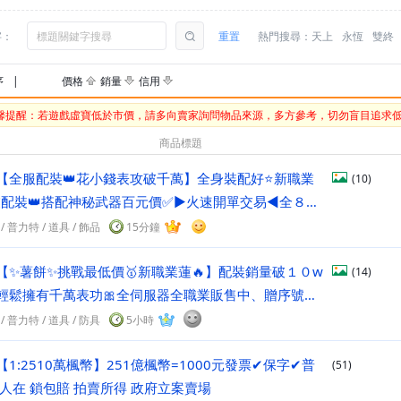
字：
重置
熱門搜尋：
天上
永恆
雙終
序
|
價格
銷量
信用
馨提醒：若遊戲虛寶低於市價，請多向賣家詢問物品來源，多方參考，切勿盲目追求
商品標題
【全服配裝👑花小錢表攻破千萬】全身裝配好⭐新職業
(10)
業配裝👑搭配神秘武器百元價✅►火速開單交易◄全８５
/
普力特
/
道具
/ 飾品
15分鐘
【✨薯餅✨挑戰最低價🥇新職業蓮🔥】配裝銷量破１０w
(14)
您輕鬆擁有千萬表功🎀全伺服器全職業販售中、贈序號、
/
普力特
/
道具
/ 防具
5小時
【1:2510萬楓幣】251億楓幣=1000元發票✔保字✔普
(51)
在人在 鎖包賠 拍賣所得 政府立案賣場