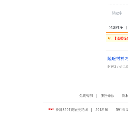
關鍵字：
預設排序
|
【溫馨提
陸服封神2
封神2
/
妲己
免責聲明
|
服務條款
|
隱
香港8591寶物交易網
|
591租屋
|
591售