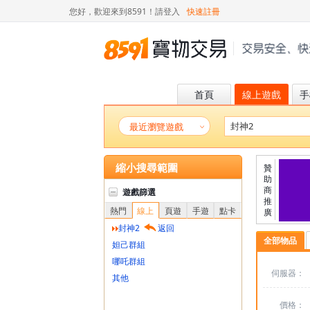
您好，歡迎來到8591！
請登入
快速註冊
首頁
線上遊戲
手
最近瀏覽遊戲
縮小搜尋範圍
贊
助
商
遊戲篩選
推
熱門
線上
頁遊
手遊
點卡
廣
封神2
返回
全部物品
妲己群組
哪吒群組
伺服器：
其他
價格：