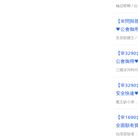
Artale楓之谷懷舊版
極品螳螂
/
台
其他手遊
RO 仙境傳說：世界之旅
【🌸問與
AION2
💗公會御
天堂：經典版
見習骷髏王
/
楓星：楓之谷懷舊版
【🌸329
公會御用
三國冰河時代
【🌸329
安全快速
魔王缺小弟，
【🌸169
全面額有貨
仙境冒險者：