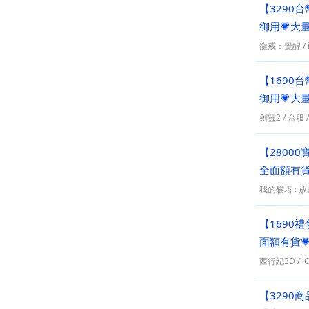
【3290
御用💗大
龍戒：覺醒
/
【1690
御用💗大
劍靈2
/
台服
【2800
全面額有貨
我的貓塔 : 
【1690
面額有貨
西行紀3D
/
i
【3290