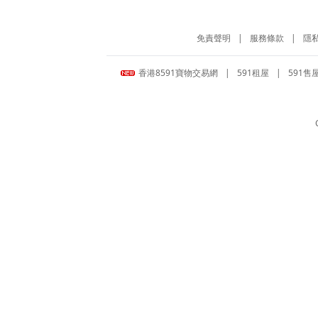
免責聲明
|
服務條款
|
隱
香港8591寶物交易網
|
591租屋
|
591售