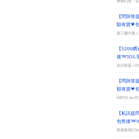
神寶幻想：石
【問與答提
額有貨💗
真三國大戰
/
【5200鑽
後➿IOS
末日喧囂
/
iO
【問與答提
額有貨💗
ABYSS on Z
【私訊提
包售後➿I
部落衝突(Clash