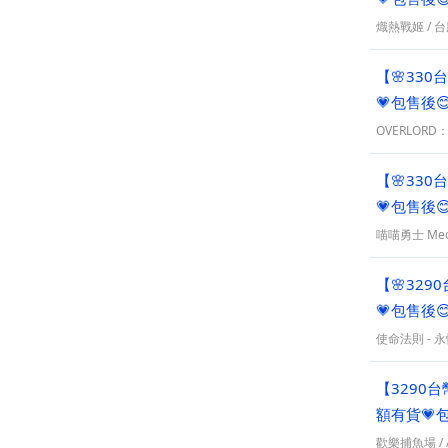
熾熱戰姬
/
台
【🌸330
💗包售後
OVERLOR
【🌸330
💗包售後
喵喵勇士 Meow
【🌸329
💗包售後
使命法則 - 
【3290
額有貨💗
歡樂捕魚場
/