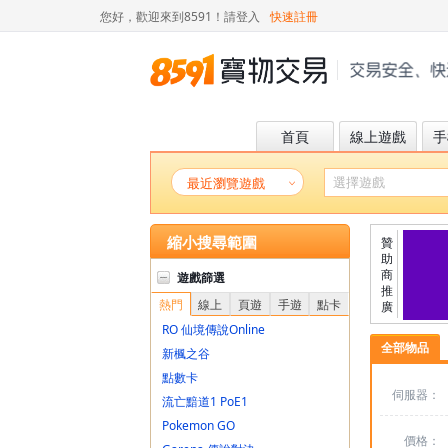
您好，歡迎來到8591！
請登入
快速註冊
首頁
線上遊戲
手
最近瀏覽遊戲
縮小搜尋範圍
贊
助
商
遊戲篩選
推
熱門
線上
頁遊
手遊
點卡
廣
RO 仙境傳說Online
全部物品
新楓之谷
點數卡
伺服器：
流亡黯道1 PoE1
Pokemon GO
價格：