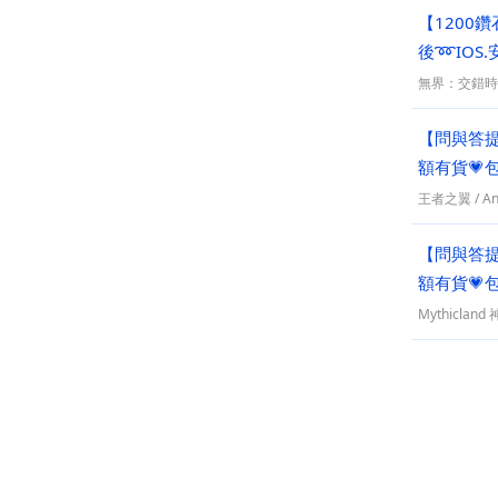
【1200鑽
後➿IOS
無界：交錯時
【問與答提
額有貨💗
王者之翼
/
An
【問與答提
額有貨💗
Mythiclan