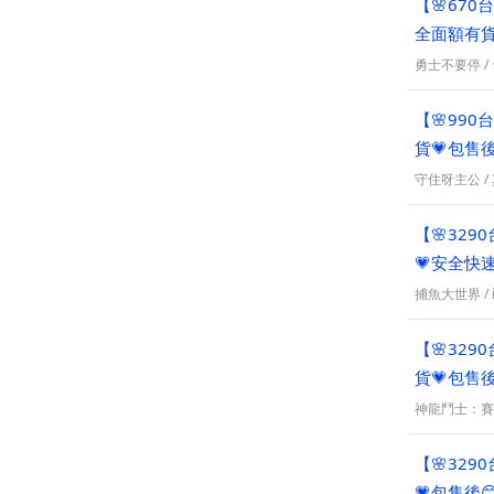
【🌸67
全面額有貨
勇士不要停
/
【🌸990
貨💗包售
守住呀主公
/
【🌸329
💗安全快
捕魚大世界
/
【🌸329
貨💗包售
神龍鬥士：賽
【🌸329
💗包售後