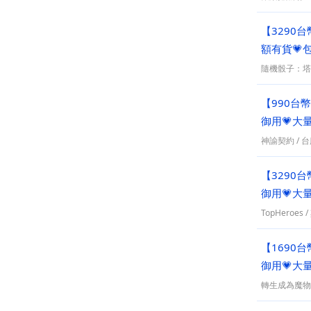
【3290
額有貨💗
隨機骰子：塔防 
【990台
御用💗大
神諭契約
/
台
【3290
御用💗大
TopHeroes
/
【1690
御用💗大
轉生成為魔物