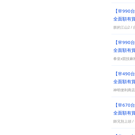
【🌸99
全面額有貨
朕的江山2
/
【🌸99
全面額有貨
拳皇x競技麻
【🌸49
全面額有貨
神明便利商店
【🌸67
全面額有貨
師兄別上頭
/