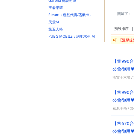
Garena 傳說對決
王者榮耀
關鍵字：
Steam（遊戲代購/蒸氣卡）
天堂M
預設排序
|
第五人格
PUBG MOBILE：絕地求生 M
【溫馨提
原神 Genshin Impact
特戰英豪 VALORANT
天堂W
【🌸99
崩壞：星穹鐵道
公會御用
絕區零
燕雲十六聲
/
Roblox
鳴潮
【🌸99
逆水寒手遊
公會御用
Last War:Survival Game
燕雲十六聲
鳳凰于飛
/
其
異環
三角洲行動
【🌸67
流亡黯道2 PoE2(EA)
公會御用