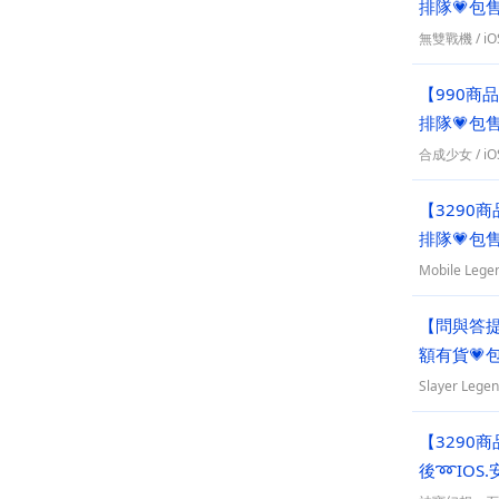
排隊💗包
無雙戰機
/
iO
【990商
排隊💗包
合成少女
/
iO
【3290
排隊💗包
Mobile Lege
【問與答提
額有貨💗
Slayer Lege
【3290商
後➿IOS