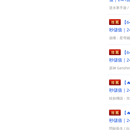
逆水寒手遊
/
【6
秒儲值｜2
崩壞：星穹鐵
【6
秒儲值｜2
原神 Genshin
【
秒儲值｜2
杖劍傳說：坎
【
秒儲值｜2
問劍長生
/
台