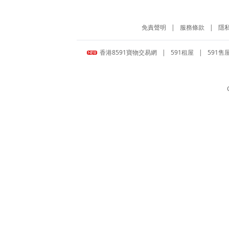
免責聲明
|
服務條款
|
隱
香港8591寶物交易網
|
591租屋
|
591售