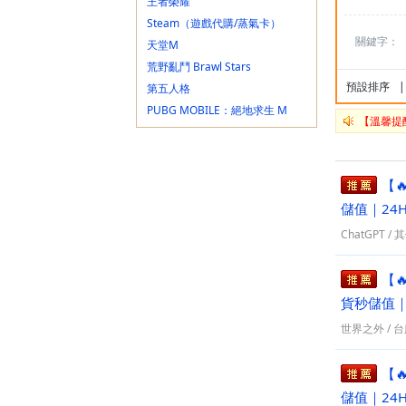
王者榮耀
Steam（遊戲代購/蒸氣卡）
關鍵字：
天堂M
荒野亂鬥 Brawl Stars
預設排序
|
第五人格
PUBG MOBILE：絕地求生 M
【溫馨提
原神 Genshin Impact
特戰英豪 VALORANT
天堂W
【
崩壞：星穹鐵道
儲值｜24
絕區零
ChatGPT
/
其
Roblox
鳴潮
【
逆水寒手遊
貨秒儲值｜
Last War:Survival Game
燕雲十六聲
世界之外
/
台
異環
三角洲行動
【
流亡黯道2 PoE2(EA)
儲值｜24