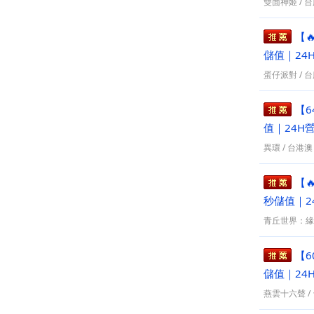
雙面神姬
/
台
【
儲值｜24
蛋仔派對
/
台
【6
值｜24H
異環
/
台港澳
【
秒儲值｜2
青丘世界：緣
【6
儲值｜24
燕雲十六聲
/