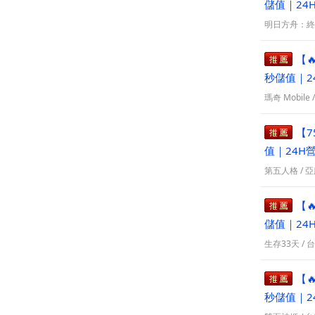
儲值｜24
明日方舟：終
【
秒儲值｜2
瑪奇 Mobile
【7
值｜24H
第五人格
/
亞
【
儲值｜24
生存33天
/
台
【
秒儲值｜2