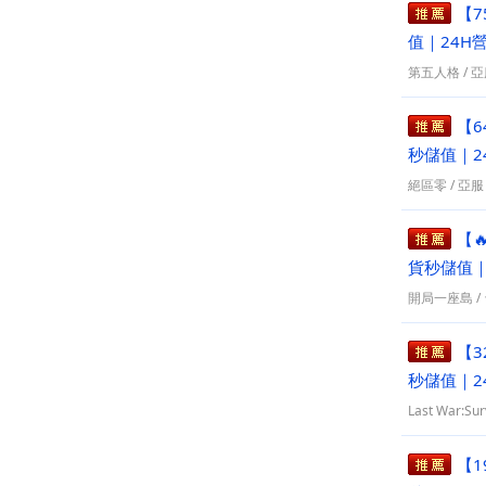
【7
值｜24H
第五人格
/
亞
【6
秒儲值｜2
絕區零
/
亞服
【
貨秒儲值｜
開局一座島
/
【3
秒儲值｜2
Last War:Su
【1