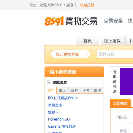
您好，歡迎來到8591！
請登入
快速註冊
首頁
線上遊戲
手
最近瀏覽遊戲
縮小搜尋範圍
贊
助
商
遊戲篩選
推
熱門
線上
頁遊
手遊
點卡
廣
RO 仙境傳說Online
全部物品
新楓之谷
點數卡
伺服器：
Pokemon GO
Garena 傳說對決
價格：