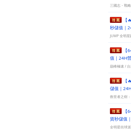
Artale楓之谷懷舊版
三國志・戰略
其他手遊
RO 仙境傳說：世界之旅
【
AION2
秒儲值｜2
天堂：經典版
JUMP 全明
楓星：楓之谷懷舊版
【6
值｜24H
巔峰極速
/
台
【
儲值｜24
救世者之樹：
【6
貨秒儲值｜
全明星街球派