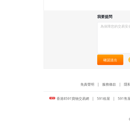
我要提問
確認送出
免責聲明
|
服務條款
|
隱
香港8591寶物交易網
|
591租屋
|
591售