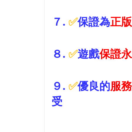
７.
✅
保證為
正版
８.
✅
遊戲
保證
永
９
.
✅
優良的
服務
受