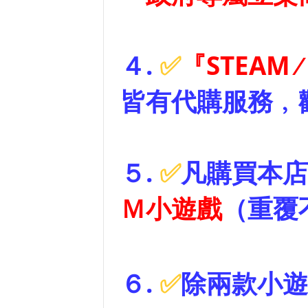
４.
✅
『STEAM ∕ 
皆有代購服務﹐
５.
✅
凡購買本店
Ｍ小遊戲
（重覆
６.
✅
除兩款小遊