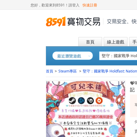
您好，歡迎來到8591！
請登入
快速註冊
首頁
線上遊戲
手
最近瀏覽遊戲
首頁
>
Steam專區
>
堅守：國家戰爭 Holdfast: Nations

記