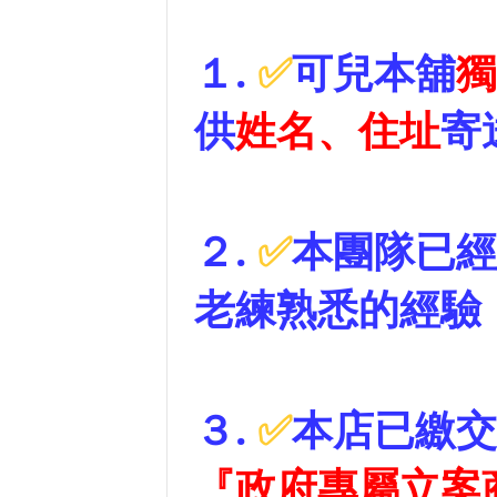
１
.
✅
可兒本舖
獨
供
姓名、住址
寄
２
.
✅
本團隊已經
老練熟悉的經驗
３
.
✅
本店已繳交
『政府專屬立案