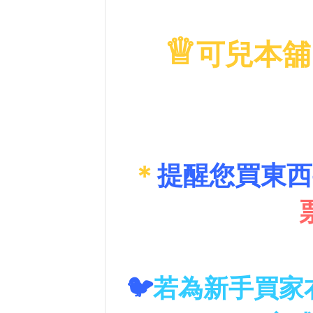
♕
可兒本舖
＊
提醒您買東西
🐦
若為新手買家