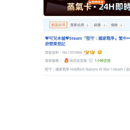
默認排序
賣家信用
銷量
價格
💝可兒本舖💝Steam『堅守：國家戰爭』繁
府營業登記
賣家資料：
No.1355966
賣家服務：
保證金賣家
1小時交貨
堅守：國家戰爭 Holdfast: Nations At War
/
steam
/
遊