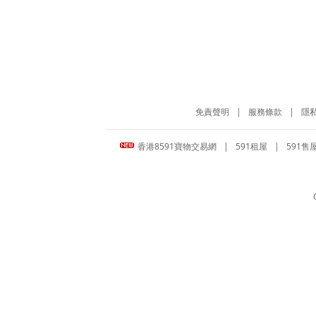
免責聲明
|
服務條款
|
隱
香港8591寶物交易網
|
591租屋
|
591售