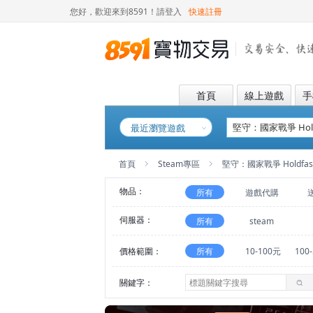
您好，歡迎來到8591！
請登入
快速註冊
首頁
線上遊戲
手
最近瀏覽遊戲
首頁
Steam專區
堅守：國家戰爭 Holdfast: 
物品：
所有
遊戲代購
伺服器：
所有
steam
價格範圍：
所有
10-100元
100
關鍵字：