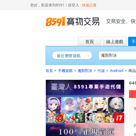
您好，歡迎來到8591！
請登入
快速註冊
首頁
線上遊戲
手
最近瀏覽遊戲
首頁
>
手機遊戲
>
魔獸對決
>
代儲
>
Android
>
商品詳
64