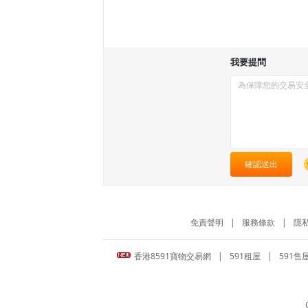
我要提問
確認送出
免責聲明
|
服務條款
|
隱
香港8591寶物交易網
|
591租屋
|
591售