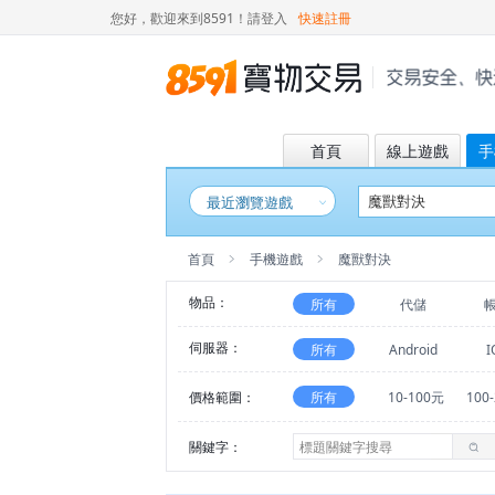
您好，歡迎來到8591！
請登入
快速註冊
首頁
線上遊戲
手
最近瀏覽遊戲
首頁
手機遊戲
魔獸對決
物品：
所有
代儲
伺服器：
所有
Android
I
價格範圍：
所有
10-100元
100
關鍵字：