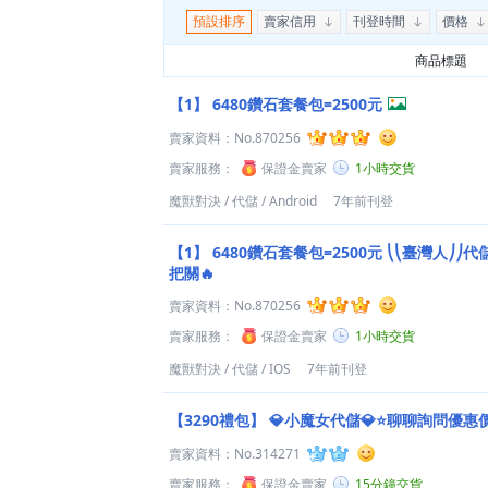
預設排序
賣家信用
刊登時間
價格
商品標題
【1】
6480鑽石套餐包=2500元
賣家資料：
No.870256
賣家服務：
保證金賣家
1小時交貨
魔獸對決
/
代儲
/
Android
7年前刊登
【1】
6480鑽石套餐包=2500元 ⎝⎝臺灣人⎠⎠代
把關🔥
賣家資料：
No.870256
賣家服務：
保證金賣家
1小時交貨
魔獸對決
/
代儲
/
IOS
7年前刊登
【3290禮包】
💎小魔女代儲💎⭐聊聊詢問優惠
賣家資料：
No.314271
賣家服務：
保證金賣家
15分鐘交貨