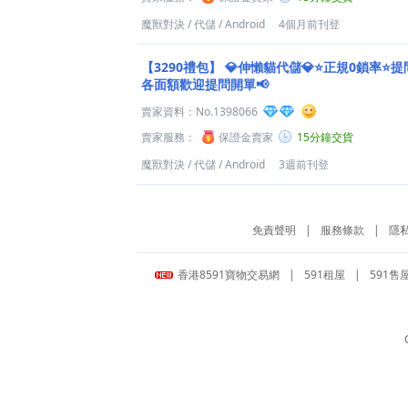
魔獸對決
/
代儲
/
Android
4個月前刊登
【3290禮包】
💎伸懶貓代儲💎⭐正規0鎖率⭐提
各面額歡迎提問開單📢
賣家資料：
No.1398066
賣家服務：
保證金賣家
15分鐘交貨
魔獸對決
/
代儲
/
Android
3週前刊登
免責聲明
|
服務條款
|
隱
香港8591寶物交易網
|
591租屋
|
591售