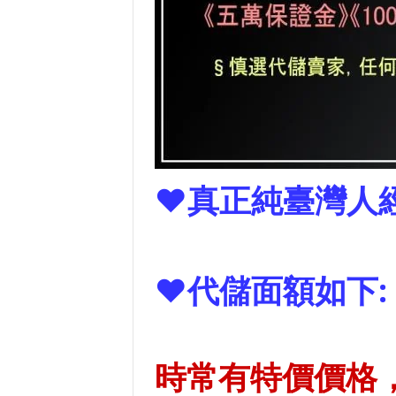
❤真正純臺灣人
❤代儲面額如下:
時常有特價價格