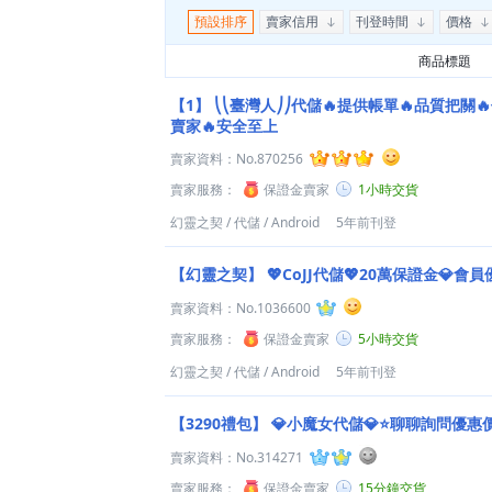
預設排序
賣家信用
刊登時間
價格
商品標題
【1】
⎝⎝臺灣人⎠⎠代儲🔥提供帳單🔥品質把關
賣家🔥安全至上
賣家資料：
No.870256
賣家服務：
保證金賣家
1小時交貨
幻靈之契
/
代儲
/
Android
5年前刊登
【幻靈之契】
💖CoJJ代儲💖20萬保證金💎會
賣家資料：
No.1036600
賣家服務：
保證金賣家
5小時交貨
幻靈之契
/
代儲
/
Android
5年前刊登
【3290禮包】
💎小魔女代儲💎⭐聊聊詢問優惠
賣家資料：
No.314271
賣家服務：
保證金賣家
15分鐘交貨