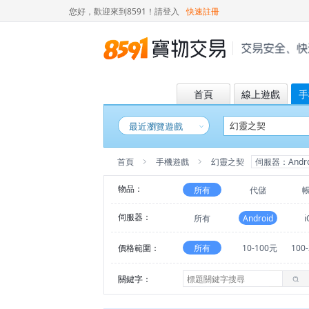
您好，歡迎來到8591！
請登入
快速註冊
首頁
線上遊戲
手
最近瀏覽遊戲
首頁
手機遊戲
幻靈之契
伺服器：Andro
物品：
所有
代儲
伺服器：
所有
Android
i
價格範圍：
所有
10-100元
100
關鍵字：