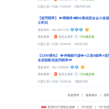
幻靈之契
/
代儲
/
Android
4個月前刊登
【提問開單】
►哦嗨唷◄🌐20萬保證金🔮火速儲
立即回
賣家資料：
No.3637156
賣家服務：
保證金賣家
15分鐘交貨
幻靈之契
/
代儲
/
Android
4年前刊登
【3290禮包】
💎伸懶貓代儲💎⭐正規0鎖率⭐提
各面額歡迎提問開單📢
賣家資料：
No.1398066
賣家服務：
保證金賣家
15分鐘交貨
幻靈之契
/
代儲
/
Android
3週前刊登
免責聲明
|
服務條款
|
隱
香港8591寶物交易網
|
591租屋
|
591售