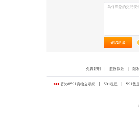
確認送出
免責聲明
|
服務條款
|
隱
香港8591寶物交易網
|
591租屋
|
591售