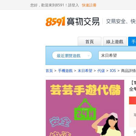
您好，歡迎來到8591！
請登入
快速註冊
首頁
線上遊戲
手
最近瀏覽遊戲
首頁
>
手機遊戲
>
末日希望
>
代儲
>
IOS
>
商品詳情( 
【❣
全