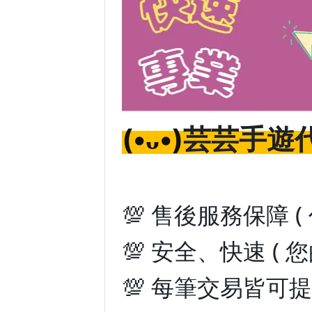
芸芸手遊代
(•ᴗ•)
💯 售後服務保障 
💯 安全、快速 ( 
💯 每筆交易皆可