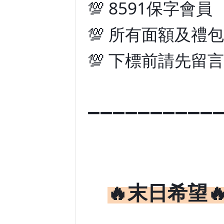
💯 8591保字會員
💯 所有面額及禮
💯 下標前請先留
➖➖➖➖➖➖➖➖➖➖
🔥
末日希望
