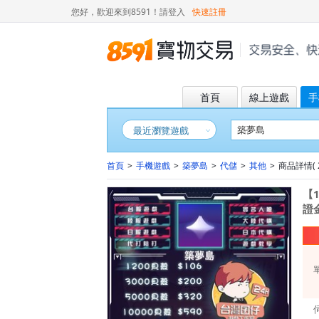
您好，歡迎來到8591！
請登入
快速註冊
首頁
線上遊戲
手
最近瀏覽遊戲
首頁
>
手機遊戲
>
築夢島
>
代儲
>
其他
>
商品詳情( 2
【
證