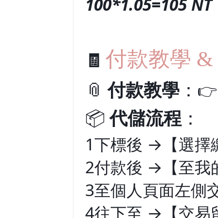
100*1.05=105 NT
付款教學 &
🧾
📎
付款教學
：
👉
📦
代儲流程
：
1️
下標後
→
【選擇
2️
付款後
→
【至我
3️
至個人頁面左側
4️
往下至
→
【交易