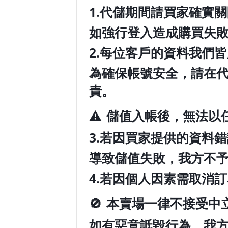
1️.
代儲期間請買家確實關
如強行登入造成購買失
2️.
每位客戶的資料我們皆
為確保帳號安全，請在
責。
⚠️
儲值入帳後，無法以
3️.
若因買家提供的資料錯
導致儲值失敗，我方不
4️.
若因個人因素需取消訂
🚫
本賣場一律不接受中
如有惡意詆毀行為，我