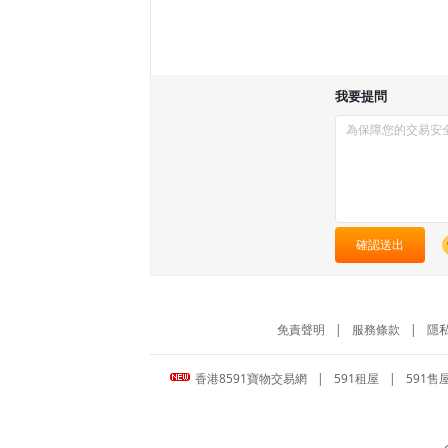
我要提問
確認送出
免責聲明
|
服務條款
|
隱
香港8591寶物交易網
|
591租屋
|
591售