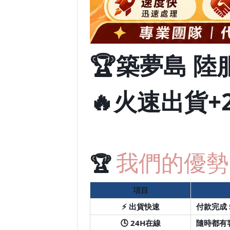
🏆築夢島
陸
🔥
火速出貨
+
🏆
我們的優勢
項目
⚡
出貨快速
付款完成
🕓
24H
在線
隨時都有