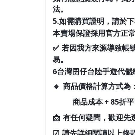
法。
5️.
如需購買證明，請於下
本賣場保證採用官方正
✅
若因我方來源導致帳
易。
6️
台灣囝仔台陸手遊代儲
🔹
商品價格計算方式為
商品成本
+ 85
折平
📩
有任何疑問，歡迎先
☑
請先詳細閱讀以上條