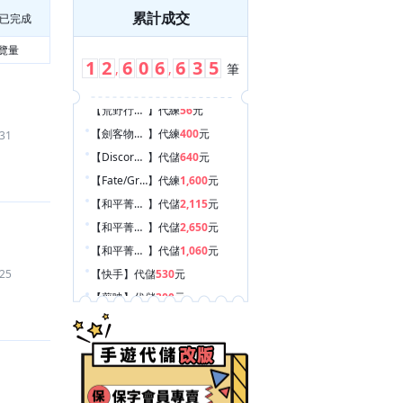
累計成交
已完成
覽量
1
2
6
0
6
6
3
5
,
,
筆
【劍客物語 Sword Master Story
】
代練
400
元
31
【Discord Nitro
】
代儲
640
元
【Fate/Grand Order
】
代練
1,600
元
【和平菁英/和平精英（騰訊）
】
代儲
2,115
元
【和平菁英/和平精英（騰訊）
】
代儲
2,650
元
【和平菁英/和平精英（騰訊）
】
代儲
1,060
元
【快手
】
代儲
530
元
25
【剪映
】
代儲
300
元
【Roblox
】
代儲
300
元
【Garena 傳說對決
】
代儲
1,650
元
【Garena 極速領域
】
代儲
1,827
元
【Pokemon GO
】
代練
450
元
【Pokemon GO
】
道具
50
元