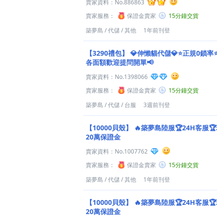
賣家資料：
No.886863
賣家服務：
保證金賣家
15分鐘交貨
築夢島
/
代儲
/
其他
1年前刊登
【3290禮包】
💎伸懶貓代儲💎⭐正規0鎖率
各面額歡迎提問開單📢
賣家資料：
No.1398066
賣家服務：
保證金賣家
15分鐘交貨
築夢島
/
代儲
/
台服
3週前刊登
【10000貝殼】
🔥築夢島陸服🏆24H客服
20萬保證金
賣家資料：
No.1007762
賣家服務：
保證金賣家
15分鐘交貨
築夢島
/
代儲
/
其他
1年前刊登
【10000貝殼】
🔥築夢島陸服🏆24H客服
20萬保證金