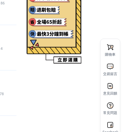
186
【Pokemon GO
】
代練
500
元
【hololive Dreams
】
代練
465
元
【Roblox
】
代儲
450
元
【Garena 傳說對決
】
帳號
11,500
元
【Garena 傳說對決
】
禮包
250
元
【三角洲行動
】
代練
350
元
4
【Roblox
】
代儲
636
元
購物車
【三角洲行動
】
帳號
100
元
【Garena 傳說對決
】
代儲
5,770
元
交易留言
【hololive Dreams
】
代儲
100
元
【荒野亂鬥 Brawl Stars
】
代儲
390
元
【荒野亂鬥 Brawl Stars
】
代儲
390
元
意見回饋
78
【Roblox
】
道具
3,797
元
【Pokemon GO
】
代儲
1,150
元
常見問題
【MLB 9局職棒 勁旅對決
】
代儲
140
元
【金好運娛樂城
】
遊戲幣
5,000
元
【荒野行動 手機版Knives Out
】
代練
56
元