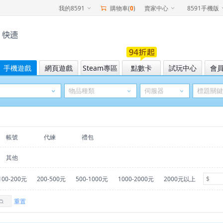
我的8591
購物車(
0
)
賣家中心
8591手機版
手機遊戲
網頁遊戲
Steam專區
點數卡
試玩中心
會
帳號
代練
禮包
其他
100-200元
200-500元
500-1000元
1000-2000元
2000元以上
重置