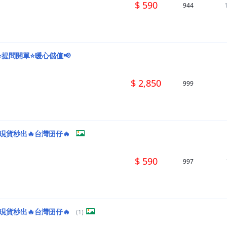
$ 590
944
⭐提問開單⭐暖心儲值📢
$ 2,850
999
現貨秒出🔥台灣囝仔🔥
$ 590
997
現貨秒出🔥台灣囝仔🔥
(1)