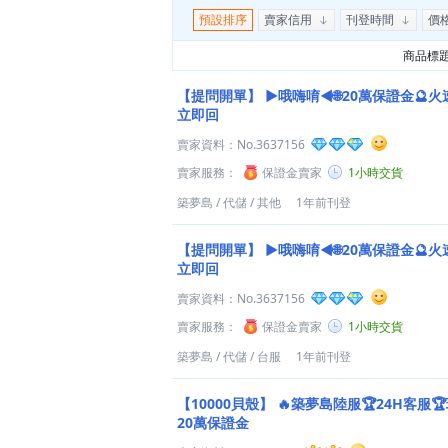
預設排序
賣家信用
刊登時間
價
商品標
【提問開單】
►哦嗨唷◄🌐20萬保證金🔮火
立即回
賣家資料：
No.3637156
賣家服務：
保證金賣家
1小時交貨
築夢島
/
代儲
/
其他
1年前刊登
【提問開單】
►哦嗨唷◄🌐20萬保證金🔮火
立即回
賣家資料：
No.3637156
賣家服務：
保證金賣家
1小時交貨
築夢島
/
代儲
/
台服
1年前刊登
【10000貝殼】
🔥築夢島陸服🏆24H客服
20萬保證金