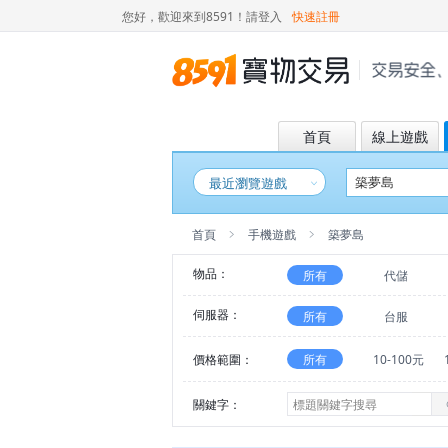
您好，歡迎來到8591！
請登入
快速註冊
首頁
線上遊戲
最近瀏覽遊戲
首頁
手機遊戲
築夢島
物品：
所有
代儲
伺服器：
所有
台服
價格範圍：
所有
10-100元
關鍵字：