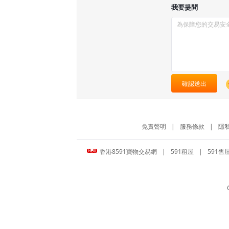
我要提問
確認送出
免責聲明
|
服務條款
|
隱
香港8591寶物交易網
|
591租屋
|
591售