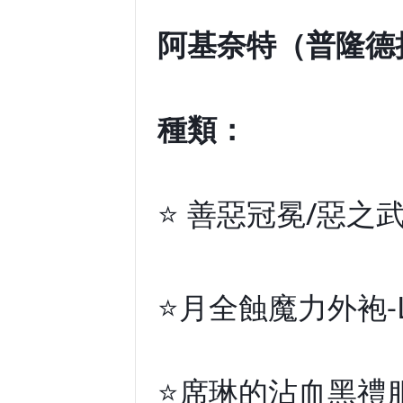
阿基奈特（普隆德拉 p
種類：
⭐ 善惡冠冕/惡之
⭐月全蝕魔力外袍-L
⭐席琳的沾血黑禮服-