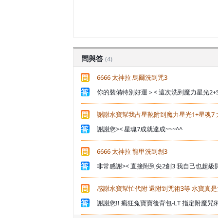
問與答
(4)
6666 太神拉 烏爾洗到咒3
你的裝備特別好運＞< 這次洗到魔力星光2+SP
謝謝水寶幫我占星靴附到魔力星光1+星魂7 太感
謝謝您>< 星魂7成就達成~~~^^
6666 太神拉 龍甲洗到創3
非常感謝>< 直接附到尖2創3 我自己也超級開
感謝水寶幫忙代附 還附到咒術3等 水寶真是太神
謝謝您!! 瘋狂兔寶寶後背包-LT 指定附魔咒術