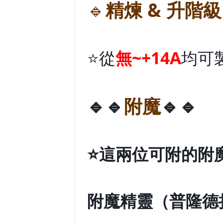
🔹
精煉 & 升階級
⭐從
無~+14A
均可
🔹🔹
附魔
🔹🔹
⭐這兩位可附的附
附魔精靈（普隆德拉 p