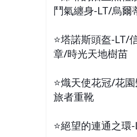
鬥氣纏身-LT/烏爾
⭐塔諾斯頭盔-LT
章/時光天地樹苗
⭐熾天使花冠/花園
旅者重靴
⭐絕望的連通之環-L