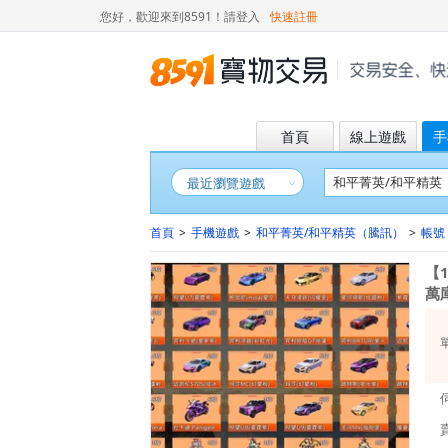
您好，歡迎來到8591！
請登入
快速註冊
首頁
線上遊戲
手
最近瀏覽遊戲
首頁
>
手機遊戲
>
和平菁英/和平精英（騰訊）
>
帳號
【
萬