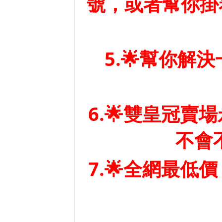
號，或者幫你掛
5.🌟幫你解
6.🌟雙皇冠賣
不會
7.🌟全網最