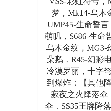
VSS-彩虹符号，
梦，Mk14-乌木
UMP45-生命誓
萌叽，S686-生命誓
乌木金纹，MG3
朵鹅，R45-幻彩
冷漠罗丽，十字弩
到爆炸；【其他
寂夜之火降落伞
伞，SS35王牌