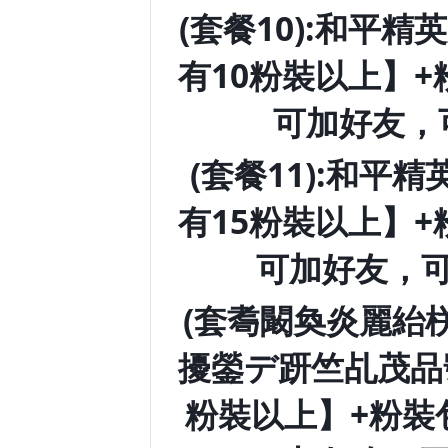
(套餐10):和平
有10粉裝以上】+
可加好友，
(套餐11):和平
有15粉裝以上】+
可加好友，可
(套耈闞奐炎麗紿
擾鎣デ趼竺乩茂品號
粉裝以上】+粉裝