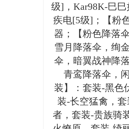
级]，Kar98K-巳
疾电[5级]；【
器；【粉色降落
雪月降落伞，绚
伞，暗翼战神降
青鸾降落伞，
装】：套装-黑色
装-长空猛禽，套
者，套装-贵族骑
火燎原，套装-绮