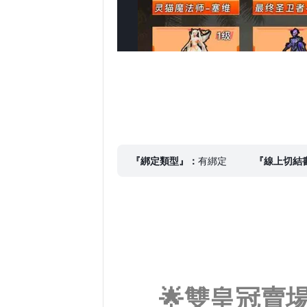
『綁定類型』：
有綁定
『線上切結
🌟雙皇冠賣場