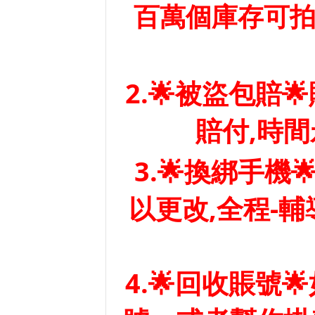
百萬個庫存可拍
2.🌟被盜包賠
賠付,時
3.🌟換綁手
以更改,全程-
4.🌟回收賬號