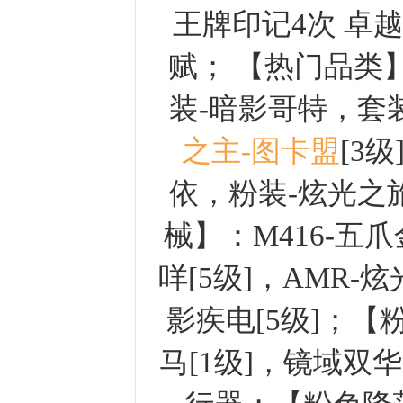
王牌印记4次 卓
赋； 【热门品类
装-暗影哥特，套
之主-图卡盟
[3
依，粉装-炫光之
械】：M416-五爪
咩[5级]，AMR-炫光
影疾电[5级]；
马[1级]，镜域双