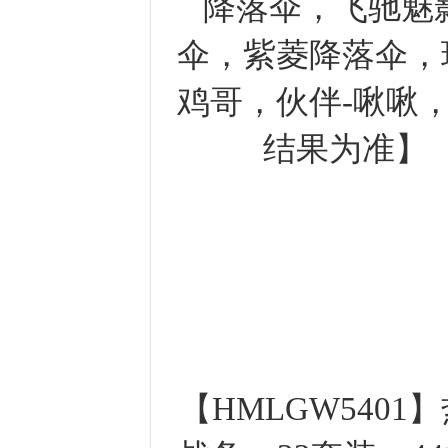
降落伞，飞驰魅
伞，紫菱降落伞，
鸡哥，伙伴-啾啾
结果为准】
【HMLGW5401