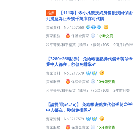
【111等】🌟小凡競技終身售後找回保固
推薦
到滿意為止🌟幾千萬庫存可代購
賣家資料：
No.4257560
賣家服務：
保證金賣家
1小時交貨
和平菁英/和平精英（騰訊）
/
帳號
/
IOS
9個月前刊
【3280+268點券】
免給帳密點券代儲🌟萌😊
業中人都在，秒儲免排隊💕
賣家資料：
No.3217579
賣家服務：
保證金賣家
15分鐘交貨
和平菁英/和平精英（騰訊）
/
代儲
/
IOS
3年前刊登
【請提問(๑❛ᴗ❛๑)】
免給帳密點券代儲🌟萌😊
中人都在，秒儲免排隊💕
賣家資料：
No.3217579
賣家服務：
保證金賣家
15分鐘交貨