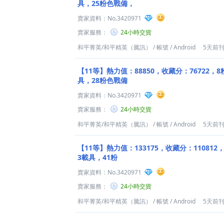
具，25粉色戰備，
賣家資料：
No.3420971
賣家服務：
24小時交貨
和平菁英/和平精英（騰訊）
/
帳號
/
Android
5天前
【11等】熱力值：88850，收藏分：76722，
具，28粉色戰備
賣家資料：
No.3420971
賣家服務：
24小時交貨
和平菁英/和平精英（騰訊）
/
帳號
/
Android
5天前
【11等】熱力值：133175，收藏分：110812
3載具，41粉
賣家資料：
No.3420971
賣家服務：
24小時交貨
和平菁英/和平精英（騰訊）
/
帳號
/
Android
5天前