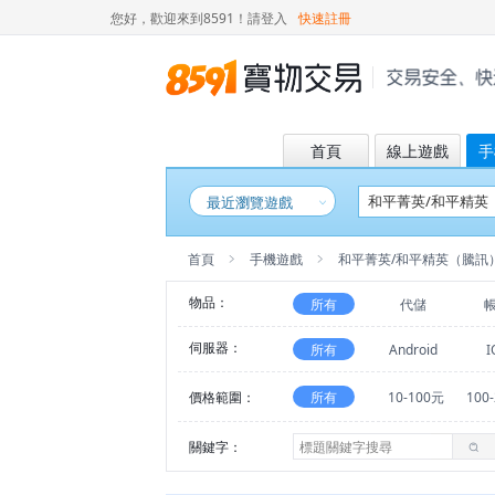
您好，歡迎來到8591！
請登入
快速註冊
首頁
線上遊戲
手
最近瀏覽遊戲
首頁
手機遊戲
和平菁英/和平精英（騰訊
物品：
所有
代儲
伺服器：
所有
Android
I
價格範圍：
所有
10-100元
100
關鍵字：