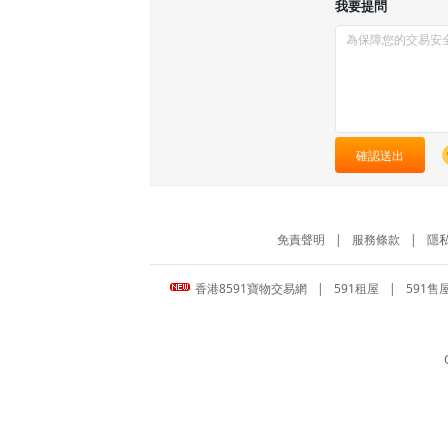
我要提問
確認送出
免責聲明
|
服務條款
|
隱
香港8591寶物交易網
|
591租屋
|
591售