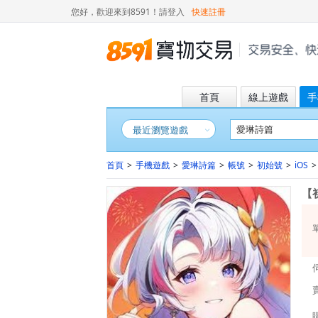
您好，歡迎來到8591！
請登入
快速註冊
首頁
線上遊戲
手
最近瀏覽遊戲
首頁
>
手機遊戲
>
愛琳詩篇
>
帳號
>
初始號
>
iOS
>
【