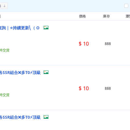
格
題
價格
庫存
瀏
詢｜⭐持續更新⎝（ O
$ 10
888
小時交貨
各SSR組合❌多T0⚡頂級
$ 10
888
小時交貨
各SSR組合❌多T0⚡頂級