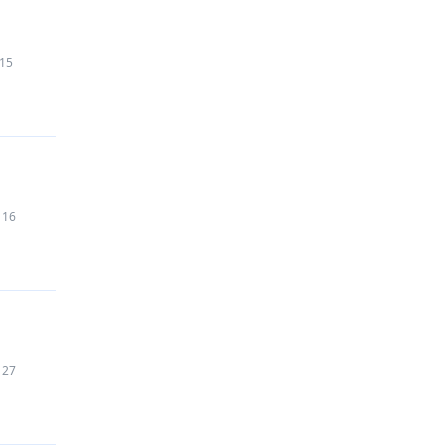
15
116
127