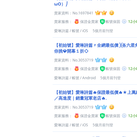
ωO）⎠
賣家資料：
No.1697841
賣家服務：
保證金賣家
帳號保固
12
愛琳詩篇
/
帳號
/
iOS
5個月前刊登
【初始號】愛琳詩篇〃全網最低價 ╳各六星
你挑💎開幕１折◇
賣家資料：
No.3053719
賣家服務：
保證金賣家
帳號保固
12
愛琳詩篇
/
帳號
/
Android
5個月前刊登
【初始號】愛琳詩篇🔥保證最低價🔥★上
／高進度｜銷量冠軍老店🔥.
賣家資料：
No.3053719
賣家服務：
保證金賣家
帳號保固
12
愛琳詩篇
/
帳號
/
iOS
5個月前刊登