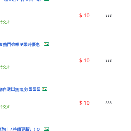
$ 10
888
小時交貨
🔄熱門強帳🔰限時優惠
$ 10
888
小時交貨
💥無進度!🎴🎴🎴
$ 10
888
小時交貨
詢｜⭐持續更新⎝（ O