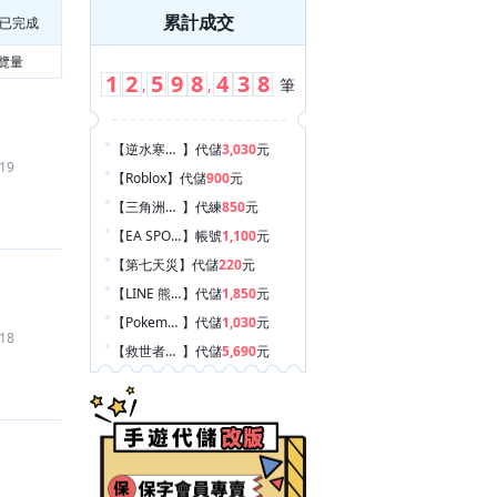
累計成交
已完成
覽量
1
2
5
9
8
4
3
8
,
,
筆
【逆水寒手遊
】
代儲
3,030
元
19
【Roblox
】
代儲
900
元
【三角洲行動
】
代練
850
元
【EA SPORTS FC Mobile 足球
】
帳號
1,100
元
【第七天災
】
代儲
220
元
【LINE 熊大農場
】
代儲
1,850
元
【Pokemon GO
】
代儲
1,030
元
18
【救世者之樹：新世界
】
代儲
5,690
元
【Fate/Grand Order
】
代儲
1,520
元
【天天玩樂園
】
代儲
930
元
【天天玩樂園
】
代儲
530
元
【三角洲行動
】
代練
319
元
【三角洲行動
】
代練
319
元