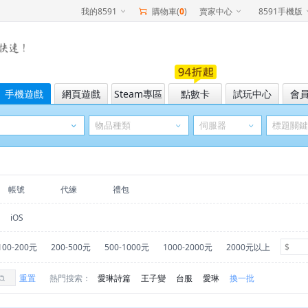
我的8591
購物車(
0
)
賣家中心
8591手機版
手機遊戲
網頁遊戲
Steam專區
點數卡
試玩中心
會
帳號
代練
禮包
iOS
100-200元
200-500元
500-1000元
1000-2000元
2000元以上
重置
熱門搜索：
愛琳詩篇
王子變
台服
愛琳
換一批