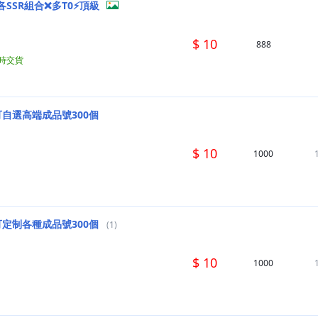
各SSR組合❌多T0⚡頂級
$ 10
888
小時交貨
可自選高端成品號300個
$ 10
1000
可定制各種成品號300個
(1)
$ 10
1000