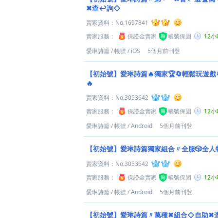
✖查↩詢◇
賣家資料：
No.1697841
賣家服務：
保證金賣家
帳號保固
12
愛琳詩篇
/
帳號
/
iOS
5個月前刊登
【初始號】愛琳詩篇🔥獨家🏆🔄輕鬆玩遊戲
🔥
賣家資料：
No.3053642
賣家服務：
保證金賣家
帳號保固
12
愛琳詩篇
/
帳號
/
Android
5個月前刊登
【初始號】愛琳詩篇獨家組合〃全服🎲全人物自選
賣家資料：
No.3053642
賣家服務：
保證金賣家
帳號保固
12
愛琳詩篇
/
帳號
/
Android
5個月前刊登
【初始號】愛琳詩篇〃萬種✖組合◇自助✖查