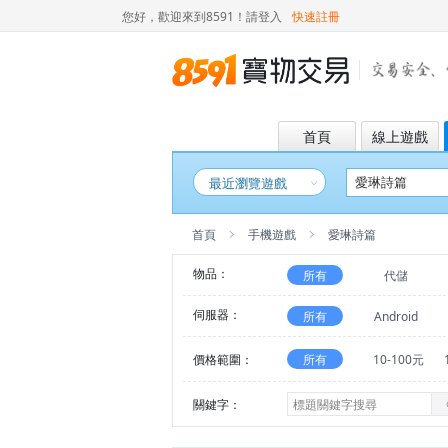
您好，歡迎來到8591！
請登入
快速註冊
首頁
線上遊戲
最近瀏覽遊戲
首頁
手機遊戲
愛琳詩篇
物品：
所有
代儲
伺服器：
所有
Android
價格範圍：
所有
10-100元
關鍵字：