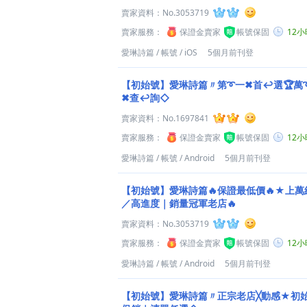
賣家資料：
No.3053719
賣家服務：
保證金賣家
帳號保固
12
愛琳詩篇
/
帳號
/
iOS
5個月前刊登
【初始號】愛琳詩篇〃第➰一✖首↩選🏆萬
✖查↩詢◇
賣家資料：
No.1697841
賣家服務：
保證金賣家
帳號保固
12
愛琳詩篇
/
帳號
/
Android
5個月前刊登
【初始號】愛琳詩篇🔥保證最低價🔥★上
／高進度｜銷量冠軍老店🔥
賣家資料：
No.3053719
賣家服務：
保證金賣家
帳號保固
12
愛琳詩篇
/
帳號
/
Android
5個月前刊登
【初始號】愛琳詩篇〃正宗老店╳動感★初始