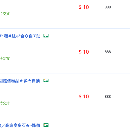
$ 10
888
小時交貨
➰~種✖組↩合◇自➰助
$ 10
888
小時交貨
萬組超值極品★多石自抽
$ 10
888
小時交貨
／高進度多石🔥~降價