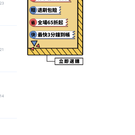
23
【忍者必須死-全球版
】
代儲
600
元
【三角洲行動
】
代練
425
元
【未定事件簿
】
代儲
260
元
【暗區突圍 Arena Breakout
】
代儲
140
元
【Fate/Grand Order
】
帳號
450
元
【AION2
】
代練
1,000
元
21
【三角洲行動
】
代儲
2,700
元
【Pokemon GO
】
代儲
1,150
元
【三角洲行動
】
帳號
630
元
【Fate/Grand Order
】
代儲
1,560
元
【暗黑破壞神 永生不朽
】
代儲
18,500
元
【Garena 傳說對決
】
禮包
106
元
14
【明日方舟：終末地
】
代練
550
元
【魔力寶貝：重返法蘭
】
代儲
1,450
元
【Roblox
】
代儲
300
元
【貓咪大戰爭
】
代練
100
元
【神魔之塔
】
帳號
23,000
元