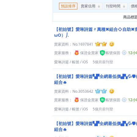
預設排序
賣家信用
刊登時間
價
商品標
【初始號】愛琳詩篇〃萬種✖組合◇自助✖查
ωO）⎠.
賣家資料：
No.1697841
賣家服務：
保證金賣家
帳號保固
12
愛琳詩篇
/
帳號
/
iOS
5個月前刊登
【初始號】愛琳詩篇▚▛全網最低價▟▚💦🛡️
組合🔥
賣家資料：
No.3053642
賣家服務：
保證金賣家
帳號保固
12
愛琳詩篇
/
帳號
/
iOS
5個月前刊登
【初始號】愛琳詩篇▚▛全網最低價▟▚💦🛡️
組合🔥