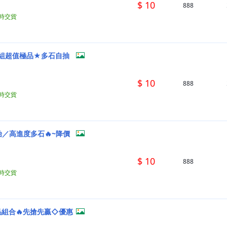
$ 10
888
小時交貨
萬組超值極品★多石自抽
$ 10
888
小時交貨
／高進度多石🔥~降價
$ 10
888
小時交貨
品組合🔥先搶先贏◇優惠