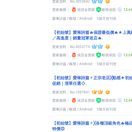
賣家資料：
No.3053642
賣家服務：
保證金賣家
帳號保固
12
愛琳詩篇
/
帳號
/
Android
5個月前刊登
【初始號】愛琳詩篇🔥保證最低價🔥★上
／高進度｜銷量冠軍老店🔥.
賣家資料：
No.3053719
賣家服務：
保證金賣家
帳號保固
12
愛琳詩篇
/
帳號
/
Android
5個月前刊登
【初始號】愛琳詩篇〃正宗老店╳動感★初始
促銷｜清單任選◇.
賣家資料：
No.1697841
賣家服務：
保證金賣家
帳號保固
12
愛琳詩篇
/
帳號
/
Android
5個月前刊登
【初始號】愛琳詩篇〃╳各種頂級角色🔥極
特價😍