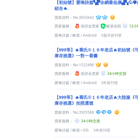
【初始號】愛琳詩篇▚▛全網最低價▟▚💦🛡️
組合🔥.
賣家資料：
No.3053642
賣家服務：
保證金賣家
帳號保固
12
愛琳詩篇
/
帳號
/
Android
5個月前刊登
【999等】🔥喬氏®１６年老店🔥初始號《
庫存挑選》一對一看圖
賣家資料：
No.1522496
賣家服務：
保證金賣家
24小時交貨
愛琳詩篇
/
帳號
/
Android
3年前刊登
【999等】🔥喬氏®１６年老店🔥大陸服《
庫存挑選》拍照選號
賣家資料：
No.3505588
賣家服務：
24小時交貨
愛琳詩篇
/
帳號
/
iOS
3年前刊登