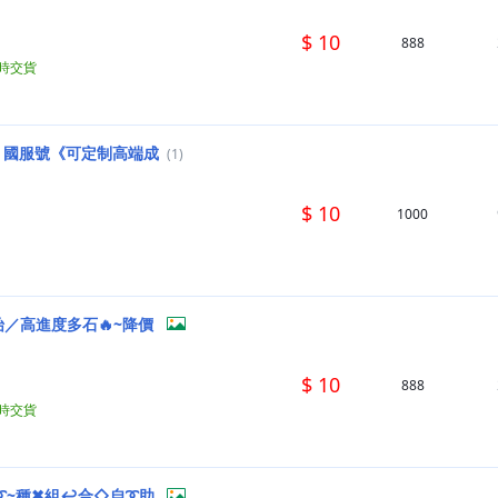
$ 10
888
小時交貨
選，國服號《可定制高端成
(1)
$ 10
1000
／高進度多石🔥~降價
$ 10
888
小時交貨
➰~種✖組↩合◇自➰助