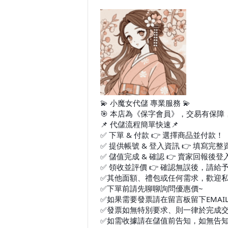
💫 小魔女代儲 專業服務 💫
🎯 本店為《保字會員》，交易有保障，
📌 代儲流程簡單快速📌
✅ 下單 & 付款 👉 選擇商品並付款！
✅ 提供帳號 & 登入資訊 👉 填寫完
✅ 儲值完成 & 確認 👉 賣家回報
✅ 領收並評價 👉 確認無誤後，請給
✅其他面額、禮包或任何需求，歡迎
✅下單前請先聊聊詢問優惠價~
✅如果需要發票請在留言板留下EMAI
✅發票如無特別要求、則一律於完成交
✅如需收據請在儲值前告知，如無告