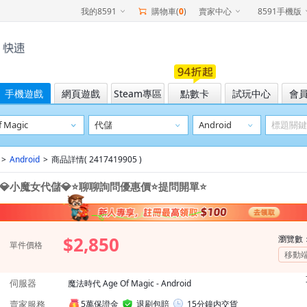
我的8591
購物車(
0
)
賣家中心
8591手機版
手機遊戲
網頁遊戲
Steam專區
點數卡
試玩中心
會
>
Android
>
商品詳情( 2417419905 )
💎小魔女代儲💎⭐聊聊詢問優惠價⭐提問開單⭐
$2,850
瀏覽數
單件價格
移動
伺服器
魔法時代 Age Of Magic - Android
賣家服務
5萬保證金
退刷包賠
15分鐘内交貨