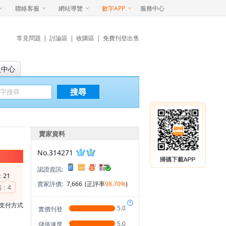
聯絡客服
網站導覽
數字APP
服務中心
常見問題
|
討論區
|
收購區
|
免費刊登出售
員中心
搜尋
賣家資料
No.314271
認證資訊:
21
：
賣家評價:
7,666
(正評率
98.70%
)
端：
4
支付方式
5.0
實價刊登
5.0
儲值速度