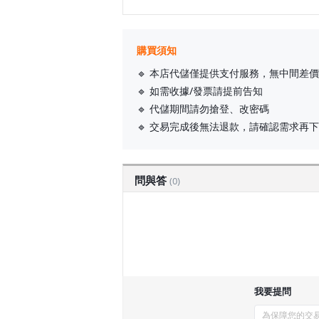
購買須知
🔹 本店代儲僅提供支付服務，無中間差價
🔹 如需收據/發票請提前告知
🔹 代儲期間請勿搶登、改密碼
🔹 交易完成後無法退款，請確認需求再
問與答
(0)
我要提問