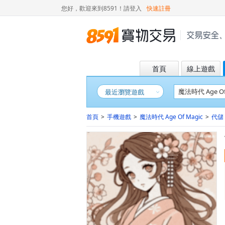
您好，歡迎來到8591！
請登入
快速註冊
首頁
線上遊戲
最近瀏覽遊戲
首頁
>
手機遊戲
>
魔法時代 Age Of Magic
>
代儲