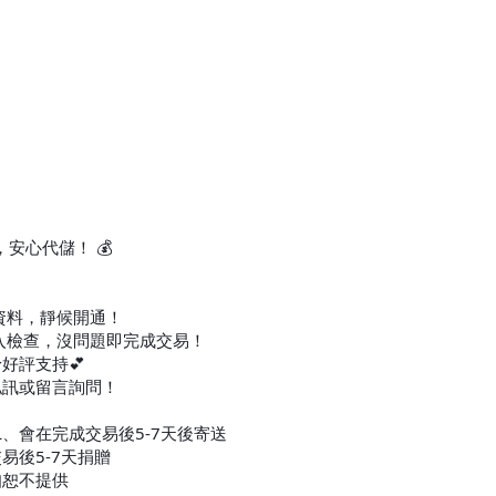
安心代儲！ 💰
整資料，靜候開通！
後登入檢查，沒問題即完成交易！
予好評支持💕
私訊或留言詢問！
L、會在完成交易後5-7天後寄送
易後5-7天捐贈
知恕不提供