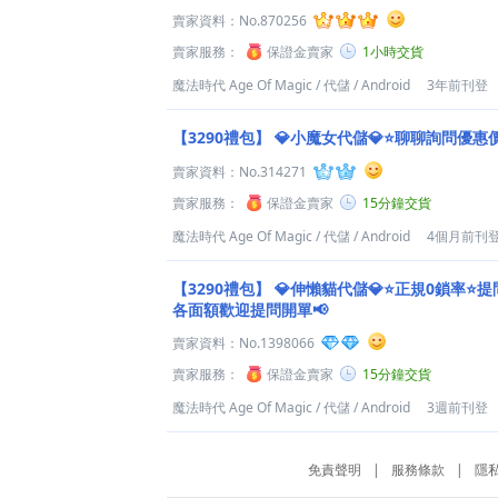
賣家資料：
No.870256
賣家服務：
保證金賣家
1小時交貨
魔法時代 Age Of Magic
/
代儲
/
Android
3年前刊登
【3290禮包】
💎小魔女代儲💎⭐聊聊詢問優惠
賣家資料：
No.314271
賣家服務：
保證金賣家
15分鐘交貨
魔法時代 Age Of Magic
/
代儲
/
Android
4個月前刊
【3290禮包】
💎伸懶貓代儲💎⭐正規0鎖率⭐提
各面額歡迎提問開單📢
賣家資料：
No.1398066
賣家服務：
保證金賣家
15分鐘交貨
魔法時代 Age Of Magic
/
代儲
/
Android
3週前刊登
免責聲明
|
服務條款
|
隱