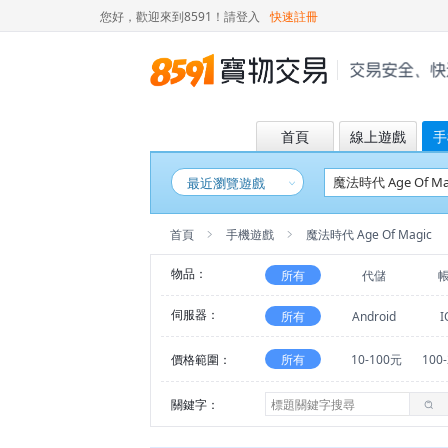
您好，歡迎來到8591！
請登入
快速註冊
首頁
線上遊戲
手
最近瀏覽遊戲
首頁
手機遊戲
魔法時代 Age Of Magic
物品：
所有
代儲
伺服器：
所有
Android
I
價格範圍：
所有
10-100元
100
關鍵字：