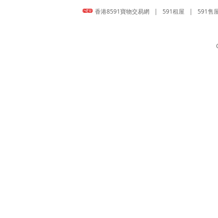
香港8591寶物交易網
|
591租屋
|
591售