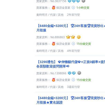
賣家資料：
No.3637156
賣家服務：
保證金賣家
1小時交貨
秦時明月
/
代儲
/
其他
2年前刊登
【6480金鎰=3200元】
🏆24H客服🏆現貨秒出
月陸服
賣家資料：
No.886863
賣家服務：
保證金賣家
15分鐘交貨
秦時明月
/
代儲
/
其他
4年前刊登
【3290禮包】
💎伸懶貓代儲💎⭐正規0鎖率⭐提
各面額歡迎提問開單📢
賣家資料：
No.1398066
賣家服務：
保證金賣家
15分鐘交貨
秦時明月
/
代儲
/
其他
3週前刊登
【6480金鎰=3200元】
🏆24H客服🏆現貨秒出
月陸服🔥實名認證️