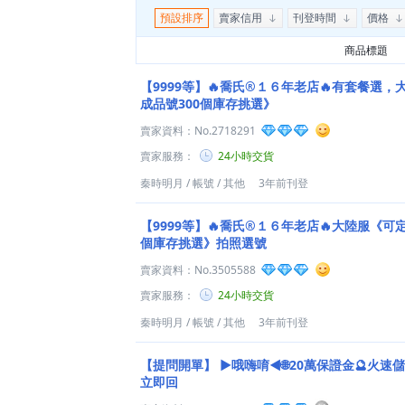
預設排序
賣家信用
刊登時間
價格
商品標題
【9999等】🔥喬氏®１６年老店🔥有套餐選
成品號300個庫存挑選》
賣家資料：
No.2718291
賣家服務：
24小時交貨
秦時明月
/
帳號
/
其他
3年前刊登
【9999等】🔥喬氏®１６年老店🔥大陸服《可
個庫存挑選》拍照選號
賣家資料：
No.3505588
賣家服務：
24小時交貨
秦時明月
/
帳號
/
其他
3年前刊登
【提問開單】
►哦嗨唷◄🌐20萬保證金🔮火速儲
立即回