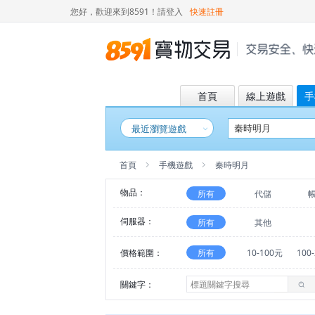
您好，歡迎來到8591！
請登入
快速註冊
首頁
線上遊戲
手
最近瀏覽遊戲
首頁
手機遊戲
秦時明月
物品：
所有
代儲
伺服器：
所有
其他
價格範圍：
所有
10-100元
100
關鍵字：