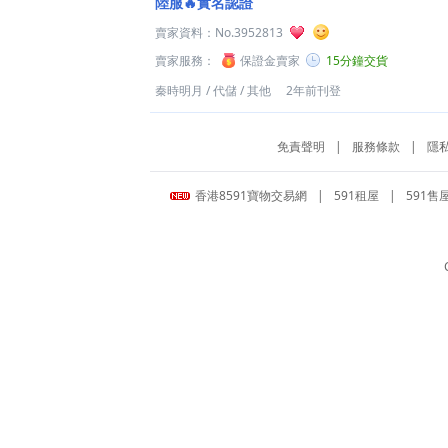
陸服🔥實名認證️
賣家資料：
No.3952813
賣家服務：
保證金賣家
15分鐘交貨
秦時明月
/
代儲
/
其他
2年前刊登
免責聲明
|
服務條款
|
隱
香港8591寶物交易網
|
591租屋
|
591售