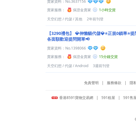
賣家資料：
No.3637156
賣家服務：
保證金賣家
1小時交貨
天空幻想
/
代儲
/
其他
2年前刊登
【3290禮包】
💎伸懶貓代儲💎⭐正規0鎖率⭐提
各面額歡迎提問開單📢
賣家資料：
No.1398066
賣家服務：
保證金賣家
15分鐘交貨
天空幻想
/
代儲
/
Android
3週前刊登
免責聲明
|
服務條款
|
隱
香港8591寶物交易網
|
591租屋
|
591售