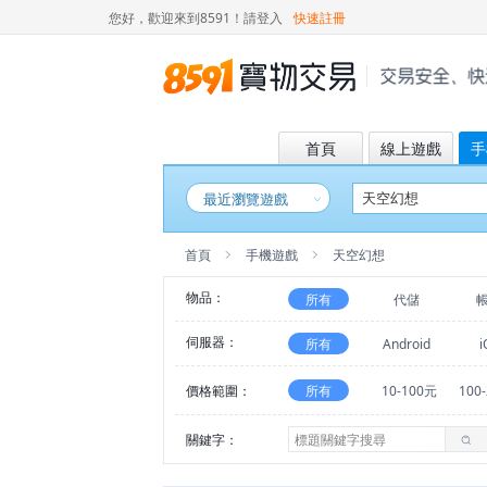
您好，歡迎來到8591！
請登入
快速註冊
首頁
線上遊戲
手
最近瀏覽遊戲
首頁
手機遊戲
天空幻想
物品：
所有
代儲
伺服器：
所有
Android
i
價格範圍：
所有
10-100元
100
關鍵字：