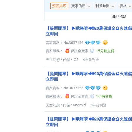
預設排序
賣家信用
刊登時間
價格
商品標題
【提問開單】
►哦嗨唷◄🌐20萬保證金🔮火速儲
立即回
賣家資料：
No.3637156
賣家服務：
保證金賣家
15分鐘交貨
天空幻想
/
代儲
/
iOS
4年前刊登
【提問開單】
►哦嗨唷◄🌐20萬保證金🔮火速儲
立即回
賣家資料：
No.3637156
賣家服務：
保證金賣家
1小時交貨
天空幻想
/
代儲
/
Android
2年前刊登
【提問開單】
►哦嗨唷◄🌐20萬保證金🔮火速儲
立即回