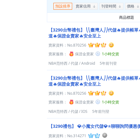
預設排序
賣家信用
刊登時間
價格
商品標題
【3290台幣禮包】
⎝⎝臺灣人⎠⎠代儲🔥提供帳單
道🔥保證金賣家🔥安全至上
賣家資料：
No.870256
賣家服務：
保證金賣家
1小時交貨
NBA范特西
/
代儲
/
Android
5年前刊登
【3290台幣禮包】
⎝⎝臺灣人⎠⎠代儲🔥提供帳單
道🔥保證金賣家🔥安全至上
賣家資料：
No.870256
賣家服務：
保證金賣家
1小時交貨
NBA范特西
/
代儲
/
IOS
5年前刊登
【3290禮包】
💎小魔女代儲💎⭐聊聊詢問優惠
賣家資料：
No.314271