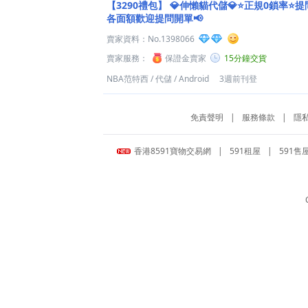
【3290禮包】
💎伸懶貓代儲💎⭐正規0鎖率⭐提
各面額歡迎提問開單📢
賣家資料：
No.1398066
賣家服務：
保證金賣家
15分鐘交貨
NBA范特西
/
代儲
/
Android
3週前刊登
免責聲明
|
服務條款
|
隱
香港8591寶物交易網
|
591租屋
|
591售