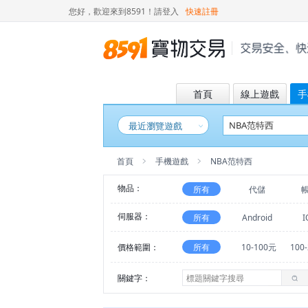
您好，歡迎來到8591！
請登入
快速註冊
首頁
線上遊戲
手
最近瀏覽遊戲
首頁
手機遊戲
NBA范特西
物品：
所有
代儲
伺服器：
所有
Android
I
價格範圍：
所有
10-100元
100
關鍵字：