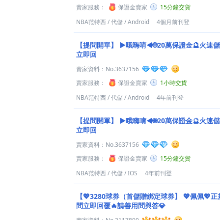
賣家服務：
保證金賣家
15分鐘交貨
NBA范特西
/
代儲
/
Android
4個月前刊登
【提問開單】
►哦嗨唷◄🌐20萬保證金🔮火速儲
立即回
賣家資料：
No.3637156
賣家服務：
保證金賣家
1小時交貨
NBA范特西
/
代儲
/
Android
4年前刊登
【提問開單】
►哦嗨唷◄🌐20萬保證金🔮火速儲
立即回
賣家資料：
No.3637156
賣家服務：
保證金賣家
15分鐘交貨
NBA范特西
/
代儲
/
IOS
4年前刊登
【💖3280球券（首儲贈綁定球券】
💖佩佩💖正
問立即回覆🔥請善用問與答💎