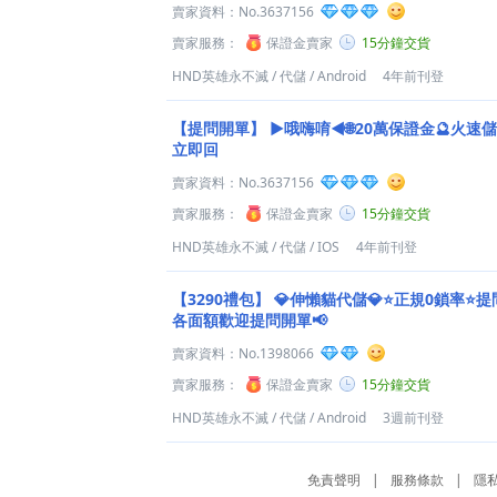
賣家資料：
No.3637156
賣家服務：
保證金賣家
15分鐘交貨
HND英雄永不滅
/
代儲
/
Android
4年前刊登
【提問開單】
►哦嗨唷◄🌐20萬保證金🔮火速儲
立即回
賣家資料：
No.3637156
賣家服務：
保證金賣家
15分鐘交貨
HND英雄永不滅
/
代儲
/
IOS
4年前刊登
【3290禮包】
💎伸懶貓代儲💎⭐正規0鎖率⭐提
各面額歡迎提問開單📢
賣家資料：
No.1398066
賣家服務：
保證金賣家
15分鐘交貨
HND英雄永不滅
/
代儲
/
Android
3週前刊登
免責聲明
|
服務條款
|
隱