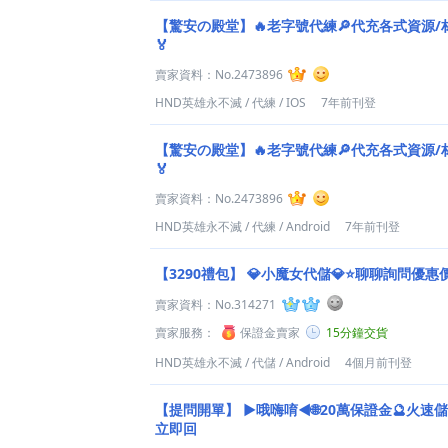
【驚安の殿堂】🔥老字號代練🔎代充各式資源/材
🏅
賣家資料：
No.2473896
HND英雄永不滅
/
代練
/
IOS
7年前刊登
【驚安の殿堂】🔥老字號代練🔎代充各式資源/材
🏅
賣家資料：
No.2473896
HND英雄永不滅
/
代練
/
Android
7年前刊登
【3290禮包】
💎小魔女代儲💎⭐聊聊詢問優惠
賣家資料：
No.314271
賣家服務：
保證金賣家
15分鐘交貨
HND英雄永不滅
/
代儲
/
Android
4個月前刊登
【提問開單】
►哦嗨唷◄🌐20萬保證金🔮火速儲
立即回