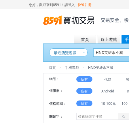
您好，歡迎來到8591！
請登入
快速註冊
首頁
線上遊戲
手
最近瀏覽遊戲
首頁
手機遊戲
HND英雄永不滅
物品：
所有
代儲
伺服器：
所有
Android
I
價格範圍：
所有
10-100元
100
關鍵字：