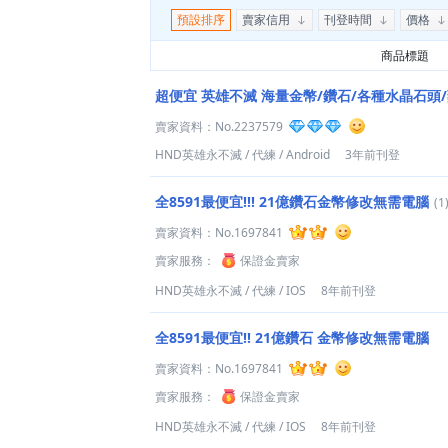
預設排序
賣家信用
刊登時間
價格
商品標題
超便宜 英雄不滅 海量金幣/鑽石/各種水晶石頭/
賣家資料：
No.2237579
HND英雄永不滅
/
代練
/
Android
3年前刊登
全8591最便宜!!! 21億鑽石金幣修改無需電腦
(1
賣家資料：
No.1697841
賣家服務：
保證金賣家
HND英雄永不滅
/
代練
/
IOS
8年前刊登
全8591最便宜!! 21億鑽石 金幣修改無需電腦
賣家資料：
No.1697841
賣家服務：
保證金賣家
HND英雄永不滅
/
代練
/
IOS
8年前刊登