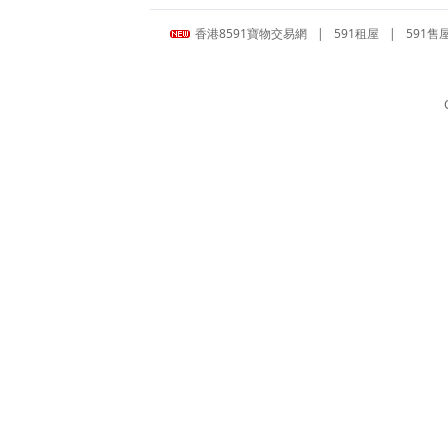
香港8591寶物交易網
|
591租屋
|
591售