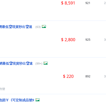
$ 8,591
921
2
網最低🏆現貨秒出🏆速
(63)
$ 2,800
925
3
網最低🏆現貨秒出🏆速
(99+)
$ 220
892
3
刊登
包賠🏅《可定制成品號9