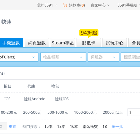
我的8591
購物車(
0
)
賣家中心
8591手機版
手機遊戲
網頁遊戲
Steam專區
點數卡
試玩中心
會
ns)
帳號
代練
禮包
IOS
陸服Android
陸服IOS
100-200元
200-500元
500-1000元
1000-2000元
2000元以上
重置
熱門搜索：
15本
18本
16本
部落衝突
18
換一批