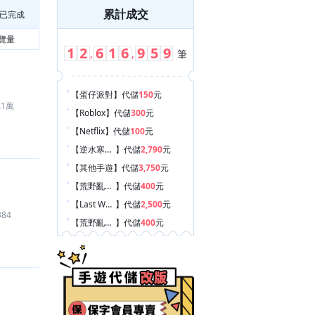
累計成交
已完成
覽量
1
2
6
1
6
9
5
9
,
,
筆
【蛋仔派對
】
代儲
150
元
.1萬
【Roblox
】
代儲
300
元
【Netflix
】
代儲
100
元
【逆水寒手遊
】
代儲
2,790
元
【其他手遊
】
代儲
3,750
元
【荒野亂鬥 Brawl Stars
】
代儲
400
元
【Last War:Survival Game
】
代儲
2,500
元
384
【荒野亂鬥 Brawl Stars
】
代儲
400
元
【Garena 傳說對決
】
代儲
2,000
元
【絕區零
】
代儲
5,790
元
【絕區零
】
代儲
880
元
【絕區零
】
代儲
2,680
元
【荒野亂鬥 Brawl Stars
】
代儲
490
元