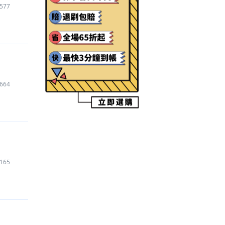
577
【三角洲行動
】
代儲
580
元
【逆水寒手遊
】
代儲
5,640
元
【Roblox
】
代儲
575
元
【逆水寒手遊
】
代儲
940
元
【Clove
】
代儲
65
元
【Roblox
】
代儲
750
元
664
【快手
】
代儲
1,590
元
【三國：謀定天下
】
代儲
5,690
元
【Free Fire - 我要活下去
】
帳號
4,787
元
【Pokemon GO
】
代儲
2,400
元
【鳴潮
】
帳號
300
元
【杖劍傳說：坎斯汀之約
】
代儲
17,340
元
165
【Roblox
】
道具
207
元
【黑子的籃球 Street Rivals
】
帳號
1,400
元
【Roblox
】
道具
385
元
【寒霜啟示錄 Whiteout Survival
】
代儲
10,960
元
【暗區突圍 Arena Breakout
】
代儲
260
元