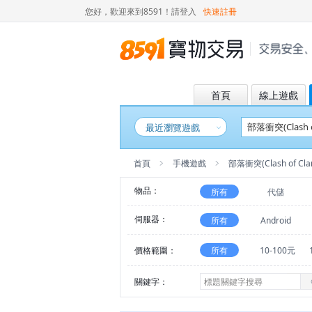
您好，歡迎來到8591！
請登入
快速註冊
首頁
線上遊戲
最近瀏覽遊戲
首頁
手機遊戲
部落衝突(Clash of Cla
物品：
所有
代儲
伺服器：
所有
Android
價格範圍：
所有
10-100元
關鍵字：