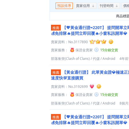
預設排序
賣家信用
刊登時間
價
商品標
【💖黃金通行證=220T】
提問開單立即
推薦
💰免排隊🔥提問立即回覆🔥小窗私訊開單💎
賣家資料：
No.3117890
賣家服務：
保證金賣家
15分鐘交貨
部落衝突(Clash of Clans)
/
代儲
/
Android
4年前
【黃金通行證】
此單黃金證💎極速正
推薦
速度快💯直接購買
賣家資料：
No.3192699
賣家服務：
保證金賣家
15分鐘交貨
部落衝突(Clash of Clans)
/
代儲
/
Android
8個
【💖黃金通行證=220T】
提問開單立即
推薦
💰免排隊🔥提問立即回覆🔥小窗私訊開單💎