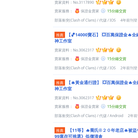
賣家資料：
No.3117890
賣家服務：
保證金賣家
15分鐘交貨
部落衝突(Clash of Clans)
/
代儲
/
IOS
4年前刊登
【🏀14000寶石】
💥百萬保證金🔥全
推薦
神工作室
賣家資料：
No.3062317
賣家服務：
保證金賣家
15分鐘交貨
部落衝突(Clash of Clans)
/
代儲
/
IOS
2年前刊登
【🔥黃金通行證】
💥百萬保證金🔥全
推薦
神工作室
賣家資料：
No.3062317
賣家服務：
保證金賣家
15分鐘交貨
部落衝突(Clash of Clans)
/
代儲
/
Android
2年前
【11等】🔥喬氏®２０年老店🔥被盜
推薦
99庫存可挑選》低價清倉