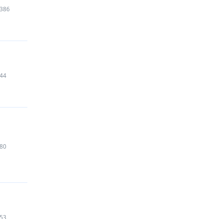
386
44
80
53