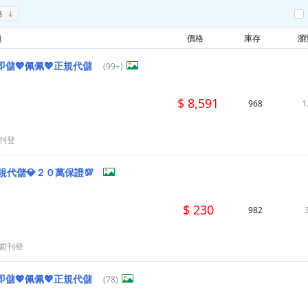
格
題
價格
庫存
瀏
儲💖佩佩💖正規代儲
(99+)
$ 8,591
968
1
刊登
規代儲💎２０萬保證💯
$ 230
982
月前刊登
儲💖佩佩💖正規代儲
(78)