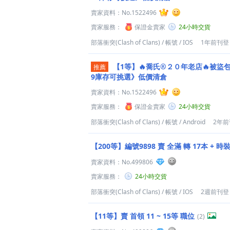
賣家資料：
No.1522496
賣家服務：
保證金賣家
24小時交貨
部落衝突(Clash of Clans)
/
帳號
/
IOS
1年前刊登
【1等】🔥喬氏®２０年老店🔥被盜包
推薦
9庫存可挑選》低價清倉
賣家資料：
No.1522496
賣家服務：
保證金賣家
24小時交貨
部落衝突(Clash of Clans)
/
帳號
/
Android
2年前
【200等】編號9898 賣 全滿 轉 17本 + 
賣家資料：
No.499806
賣家服務：
24小時交貨
部落衝突(Clash of Clans)
/
帳號
/
IOS
2週前刊登
【11等】賣 首領 11 ~ 15等 職位
(2)