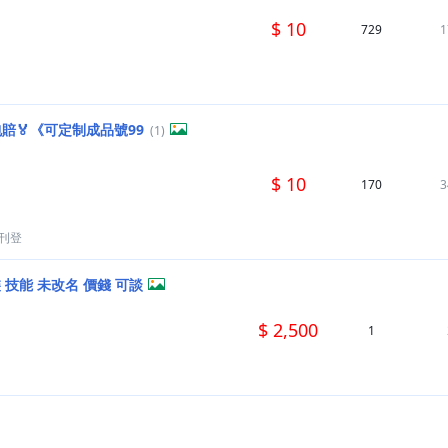
$ 10
729
1
賠🏅《可定制成品號99
(1)
$ 10
170
3
刊登
時裝 技能 未改名 價錢 可談
$ 2,500
1