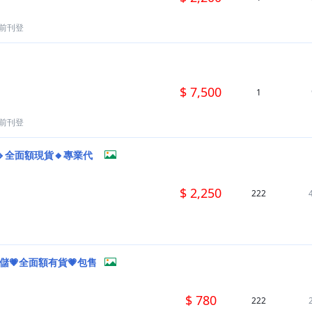
月前刊登
$ 7,500
1
月前刊登
🔹全面額現貨🔸專業代
$ 2,250
222
儲💗全面額有貨💗包售
$ 780
222