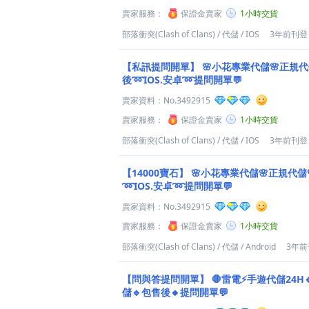
賣家服務：
保證金賣家
1小時交貨
部落衝突(Clash of Clans)
/
代儲
/
IOS
3年前刊登
【私訊提問開單】
🌸小花專業代儲🌸正規代
後➿IOS.安卓➿提問開單💬
賣家資料：
No.3492915
賣家服務：
保證金賣家
1小時交貨
部落衝突(Clash of Clans)
/
代儲
/
IOS
3年前刊登
【14000寶石】
🌸小花專業代儲🌸正規代儲
➿IOS.安卓➿提問開單💬
賣家資料：
No.3492915
賣家服務：
保證金賣家
1小時交貨
部落衝突(Clash of Clans)
/
代儲
/
Android
3年前
【問與答提問開單】
🛑雷電⚡️手遊代儲24H
儲🔹包售後🔸提問開單💬