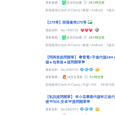
賣家服務：
提供切結書
24小時交貨
部落衝突(Clash of Clans)
/
帳號
/
Android
1個
【275等】部落衝突275等
賣家資料：
No.1908726
賣家服務：
提供切結書
24小時交貨
部落衝突(Clash of Clans)
/
帳號
/
Android
1個
【問與答提問開單】
🛑雷電⚡️手遊代儲24H
儲🔹包售後🔸提問開單💬
賣家資料：
No.2080750
賣家服務：
保證金賣家
5小時交貨
部落衝突(Clash of Clans)
/
代儲
/
IOS
3年前刊登
【私訊提問開單】
🌸小花專業代儲🌸正規代
後➿IOS.安卓➿提問開單💬
賣家資料：
No.3492915