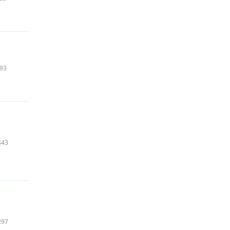
93
443
297