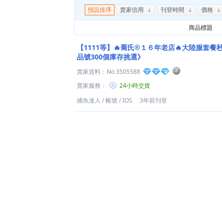
預設排序
賣家信用
刊登時間
價格
商品標題
【1111等】🔥喬氏®１６年老店🔥大陸服套
品號300個庫存挑選》
賣家資料：
No.3505588
賣家服務：
24小時交貨
捕魚達人
/
帳號
/
IOS
3年前刊登