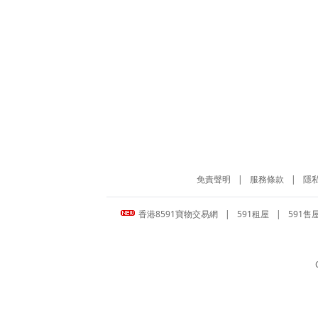
免責聲明
|
服務條款
|
隱
香港8591寶物交易網
|
591租屋
|
591售