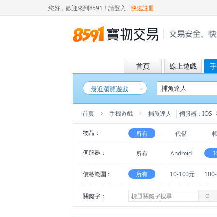
您好，歡迎來到8591！
請登入
快速註冊
首頁
線上遊戲
手
最近瀏覽遊戲
首頁
手機遊戲
捕魚達人
伺服器：IOS
物品：
所有
代儲
伺服器：
所有
Android
I
價格範圍：
所有
10-100元
100
關鍵字：