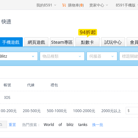
我的8591
購物車(
0
)
賣家中心
8591手機版
手機遊戲
網頁遊戲
Steam專區
點數卡
試玩中心
會
帳號
代練
禮包
IOS
100-200元
200-500元
500-1000元
1000-2000元
2000元以上
重置
熱門搜索：
World
of
blitz
tanks
換一批