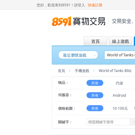
您好，歡迎來到8591！
請登入
快速註冊
首頁
線上遊戲
最近瀏覽遊戲
首頁
手機遊戲
World of Tanks Blitz
物品：
所有
代儲
伺服器：
所有
Android
價格範圍：
所有
10-100元
關鍵字：