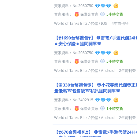
賣家資料：
No.2080750
賣家服務：
保證金賣家
5小時交貨
World of Tanks Blitz
/
代儲
/
IOS
4年前刊登
【❣️1690台幣禮包❣️】
🛑雷電⚡️手遊代儲24
🔹安心保證🔸提問開單💬
賣家資料：
No.2080750
賣家服務：
保證金賣家
5小時交貨
World of Tanks Blitz
/
代儲
/
Android
2年前刊登
【🌸330台幣禮包🌸】
🌸小花專業代儲🌸正
量優惠➿包售後➿私訊提問開單💬
賣家資料：
No.3492915
賣家服務：
保證金賣家
1小時交貨
World of Tanks Blitz
/
代儲
/
Android
2年前刊登
【❣️670台幣禮包❣️】
🛑雷電⚡️手遊代儲24H