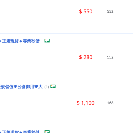
$ 550
552
🔹正規現貨🔸專業秒儲
$ 280
552
正規儲值💗公會御用💗大
(1)
$ 1,100
168
🔹正規現貨🔸專業秒儲