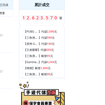
累計成交
已完成
覽量
1
2
6
2
3
5
7
0
,
,
筆
【PUBG MOBILE：絕地求生 M
】
代儲
2,590
元
31
【三角洲行動
】
代儲
590
元
【原神 Genshin Impact
】
代儲
140
元
【王者榮耀
】
代儲
650
元
【三角洲行動
】
帳號
95
元
【Garena 傳說對決
】
代儲
4,244
元
【鳴潮
】
帳號
1,000
元
21
【三角洲行動
】
帳號
90
元
【YouTube
】
代儲
60
元
【Discord Nitro
】
代儲
220
元
【金好運娛樂城
】
遊戲幣
531
元
【王者榮耀
】
代儲
3,240
元
【第五人格
】
代儲
2,550
元