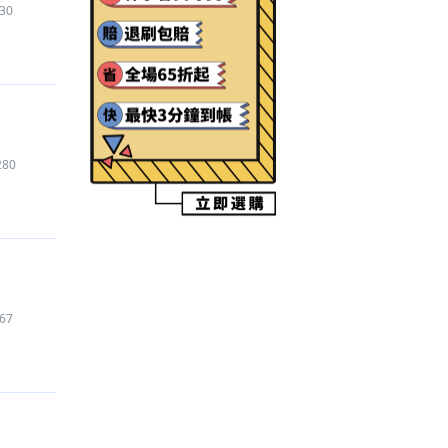
30
【全明星街球派對
】
帳號
2,975
元
【Garena 傳說對決
】
代儲
2,400
元
【鳴潮
】
代練
1,500
元
【火影忍者（手遊）
】
帳號
450
元
【煙雨江湖
】
代練
1,620
元
【Roblox
】
道具
1,000
元
280
【Garena 傳說對決
】
代練
1,063
元
【和平菁英/和平精英（騰訊）
】
代儲
300
元
【死神 BLEACH Brave Souls
】
帳號
250
元
【Pokemon GO
】
道具
212
元
【寒霜啟示錄 Whiteout Survival
】
代儲
11,580
元
【Pokemon GO
】
代儲
480
元
67
【Roblox
】
道具
1,990
元
【Roblox
】
代儲
640
元
【鳴潮
】
代儲
2,350
元
【蔚藍檔案 Blue Archive
】
代練
2,300
元
【其他手遊
】
帳號
3,630
元