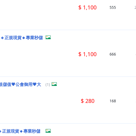
$ 1,100
555
H🔹正規現貨🔸專業秒儲
$ 1,100
666
規儲值💗公會御用💗大
(1)
$ 280
168
🔹正規現貨🔸專業秒儲