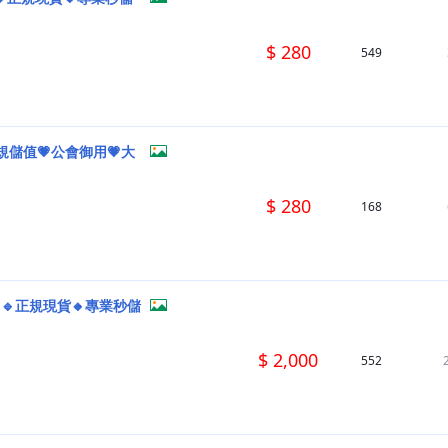
$ 280
549
規儲值💗公會御用💗大
$ 280
168
H🔹正規現貨🔸專業秒儲
$ 2,000
552