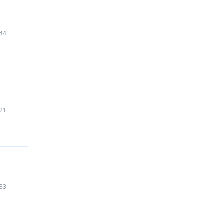
44
21
33