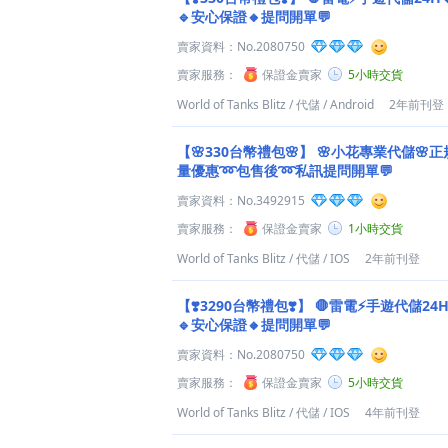
🔹安心保證🔸提問開單💬
賣家資料：
No.2080750
賣家服務：
保證金賣家
5小時交貨
World of Tanks Blitz
/
代儲
/
Android
2年前刊登
【🌸330台幣禮包🌸】
🌸小花專業代儲🌸正
量優惠➿包售後➿私訊提問開單💬
賣家資料：
No.3492915
賣家服務：
保證金賣家
1小時交貨
World of Tanks Blitz
/
代儲
/
IOS
2年前刊登
【❣️3290台幣禮包❣️】
🛑雷電⚡️手遊代儲24
🔹安心保證🔸提問開單💬
賣家資料：
No.2080750
賣家服務：
保證金賣家
5小時交貨
World of Tanks Blitz
/
代儲
/
IOS
4年前刊登