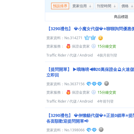
預設排序
賣家信用
刊登時間
價格
商品標題
【3290禮包】
💎小魔女代儲💎⭐聊聊詢問優惠
賣家資料：
No.314271
賣家服務：
保證金賣家
15分鐘交貨
Traffic Rider
/
代儲
/
Android
4個月前刊登
【提問開單】
►哦嗨唷◄🌐20萬保證金🔮火速儲
立即回
賣家資料：
No.3637156
賣家服務：
保證金賣家
15分鐘交貨
Traffic Rider
/
代儲
/
Android
4年前刊登
【3290禮包】
💎伸懶貓代儲💎⭐正規0鎖率⭐提
各面額歡迎提問開單📢
賣家資料：
No.1398066