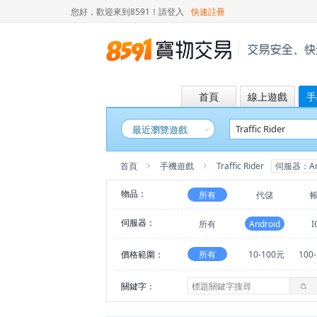
您好，歡迎來到8591！
請登入
快速註冊
首頁
線上遊戲
手
最近瀏覽遊戲
首頁
手機遊戲
Traffic Rider
伺服器：And
物品：
所有
代儲
伺服器：
所有
Android
I
價格範圍：
所有
10-100元
100
關鍵字：