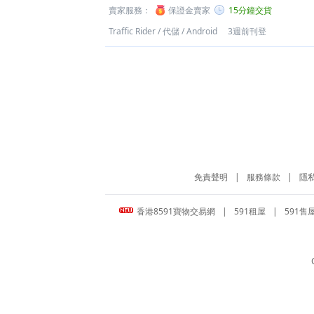
賣家服務：
保證金賣家
15分鐘交貨
Traffic Rider
/
代儲
/
Android
3週前刊登
免責聲明
|
服務條款
|
隱
香港8591寶物交易網
|
591租屋
|
591售