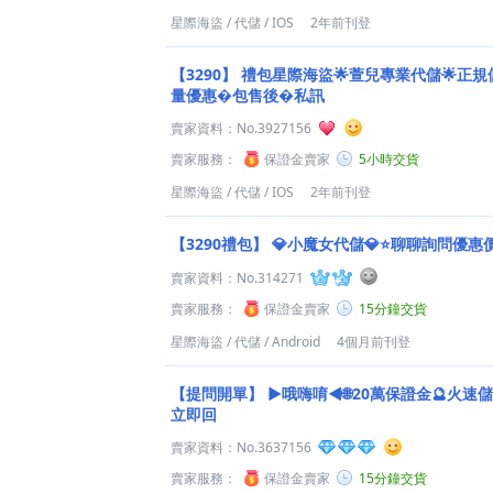
星際海盜
/
代儲
/
IOS
2年前刊登
【3290】
禮包星際海盜🌟萱兒專業代儲🌟正規儲
量優惠�包售後�私訊
賣家資料：
No.3927156
賣家服務：
保證金賣家
5小時交貨
星際海盜
/
代儲
/
IOS
2年前刊登
【3290禮包】
💎小魔女代儲💎⭐聊聊詢問優惠
賣家資料：
No.314271
賣家服務：
保證金賣家
15分鐘交貨
星際海盜
/
代儲
/
Android
4個月前刊登
【提問開單】
►哦嗨唷◄🌐20萬保證金🔮火速儲
立即回
賣家資料：
No.3637156
賣家服務：
保證金賣家
15分鐘交貨