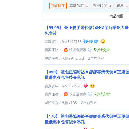
預設排序
賣家信用
刊登時間
價格
商品標題
【99.99】
🔷正規手遊代儲24H️保字商家🔷大量
包售後
賣家資料：
No.3495788
賣家服務：
保證金賣家
5小時交貨
星際海盜
/
代儲
/
Android
2年前刊登
【990】
禮包星際海盜🌟娜娜專業代儲🌟正規儲值
量優惠�包售後�私訊
賣家資料：
No.3873970
賣家服務：
保證金賣家
5小時交貨
星際海盜
/
代儲
/
IOS
2年前刊登
【170】
禮包星際海盜🌟娜娜專業代儲🌟正規儲值
量優惠�包售後�私訊