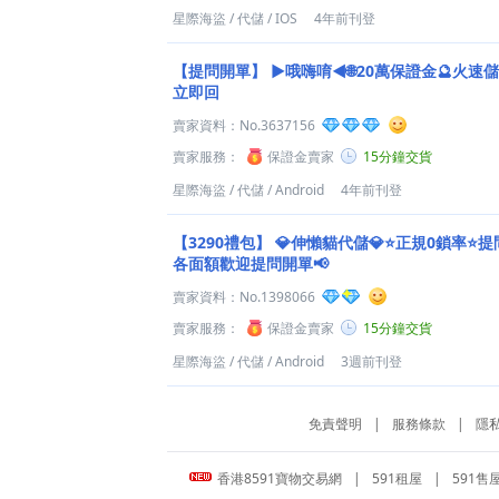
星際海盜
/
代儲
/
IOS
4年前刊登
【提問開單】
►哦嗨唷◄🌐20萬保證金🔮火速儲
立即回
賣家資料：
No.3637156
賣家服務：
保證金賣家
15分鐘交貨
星際海盜
/
代儲
/
Android
4年前刊登
【3290禮包】
💎伸懶貓代儲💎⭐正規0鎖率⭐提
各面額歡迎提問開單📢
賣家資料：
No.1398066
賣家服務：
保證金賣家
15分鐘交貨
星際海盜
/
代儲
/
Android
3週前刊登
免責聲明
|
服務條款
|
隱
香港8591寶物交易網
|
591租屋
|
591售