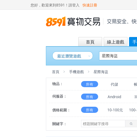
您好，歡迎來到8591！
請登入
快速註冊
首頁
線上遊戲
手
最近瀏覽遊戲
首頁
手機遊戲
星際海盜
物品：
所有
代儲
伺服器：
所有
Android
I
價格範圍：
所有
10-100元
100
關鍵字：